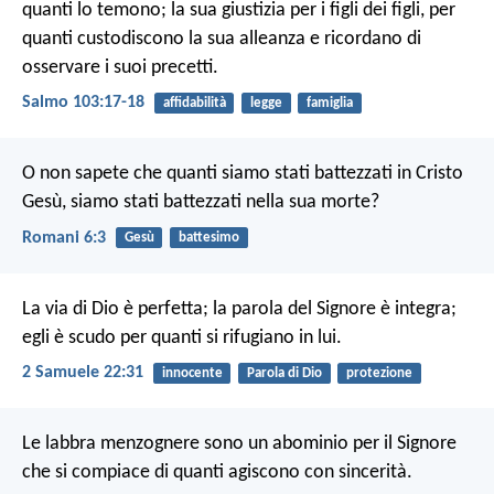
quanti lo temono;
la sua giustizia per i figli dei figli,
per
quanti custodiscono la sua alleanza
e ricordano di
osservare i suoi precetti.
Salmo 103:17-18
affidabilità
legge
famiglia
O non sapete che quanti siamo stati battezzati in Cristo
Gesù, siamo stati battezzati nella sua morte?
Romani 6:3
Gesù
battesimo
La via di Dio è perfetta;
la parola del Signore è integra;
egli è scudo per quanti si rifugiano in lui.
2 Samuele 22:31
innocente
Parola di Dio
protezione
Le labbra menzognere sono un abominio per il Signore
che si compiace di quanti agiscono con sincerità.