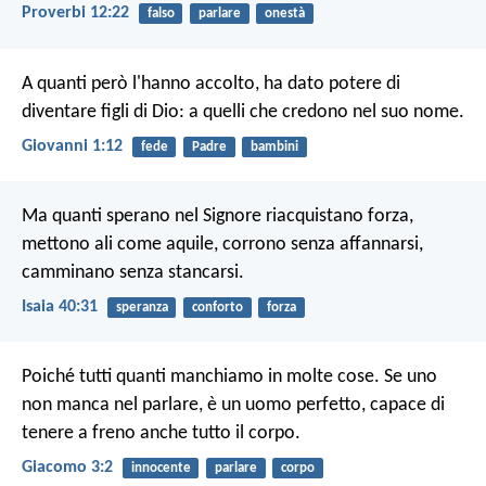
Proverbi 12:22
falso
parlare
onestà
A quanti però l'hanno accolto, ha dato potere di
diventare figli di Dio: a quelli che credono nel suo nome.
Giovanni 1:12
fede
Padre
bambini
Ma quanti sperano nel Signore riacquistano forza,
mettono ali come aquile,
corrono senza affannarsi,
camminano senza stancarsi.
Isaia 40:31
speranza
conforto
forza
Poiché tutti quanti manchiamo in molte cose. Se uno
non manca nel parlare, è un uomo perfetto, capace di
tenere a freno anche tutto il corpo.
Giacomo 3:2
innocente
parlare
corpo