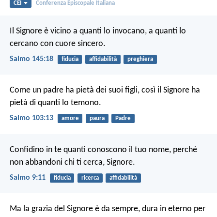
CEI
Conferenza Episcopale Italiana
Il Signore è vicino a quanti lo invocano,
a quanti lo
cercano con cuore sincero.
Salmo 145:18
fiducia
affidabilità
preghiera
Come un padre ha pietà dei suoi figli,
così il Signore ha
pietà di quanti lo temono.
Salmo 103:13
amore
paura
Padre
Confidino in te quanti conoscono il tuo nome,
perché
non abbandoni chi ti cerca, Signore.
Salmo 9:11
fiducia
ricerca
affidabilità
Ma la grazia del Signore è da sempre,
dura in eterno per