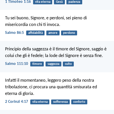
1 Timoteo 1:16
vita eterna
Gesù
pazienza
Tu sei buono, Signore, e perdoni,
sei pieno di
misericordia con chi ti invoca.
Salmo 86:5
affidabilità
amore
perdono
Principio della saggezza è il timore del Signore,
saggio è
colui che gli è fedele;
la lode del Signore è senza fine.
Salmo 111:10
timore
saggezza
culto
Infatti il momentaneo, leggero peso della nostra
tribolazione, ci procura una quantità smisurata ed
eterna di gloria.
2 Corinzi 4:17
vita eterna
sofferenza
conforto