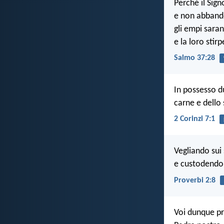
Perché il Sign
e non abbando
gli empi sara
e la loro stir
Salmo 37:28
In possesso d
carne e dello
2 Corinzi 7:1
Vegliando sui 
e custodendo l
Proverbi 2:8
Voi dunque pr