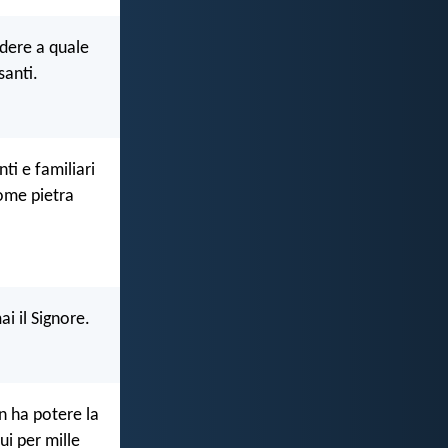
ndere a quale
santi.
ti e familiari
come pietra
i il Signore.
n ha potere la
i per mille