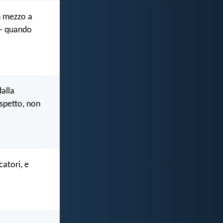
in mezzo a
o - quando
dalla
ispetto, non
catori, e