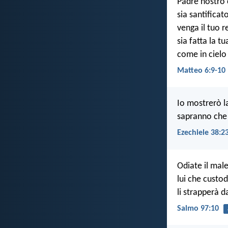
Padre nostro c
sia santificat
venga il tuo r
sia fatta la t
come in cielo 
Matteo 6:9-10
Io mostrerò l
sapranno che 
Ezechiele 38:2
Odiate il male
lui che custod
li strapperà d
Salmo 97:10