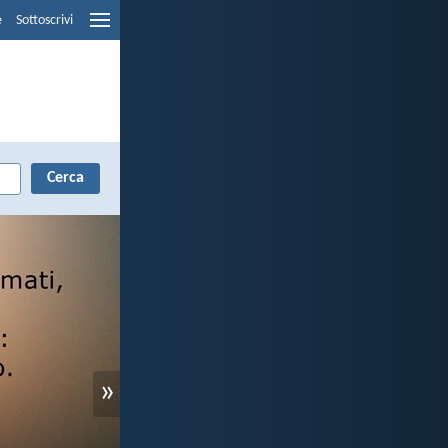
e
Sottoscrivi
»