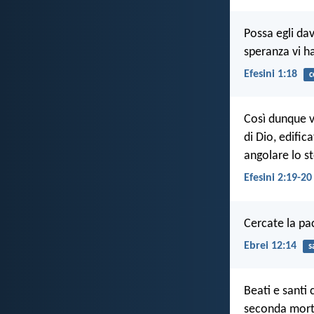
Possa egli da
speranza vi ha
Efesini 1:18
c
Così dunque vo
di Dio, edific
angolare lo s
Efesini 2:19-20
Cercate la pac
Ebrei 12:14
s
Beati e santi 
seconda morte