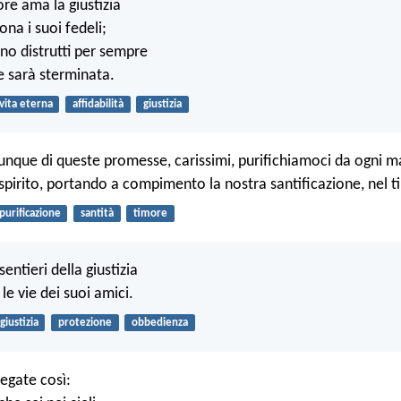
ore ama la giustizia
na i suoi fedeli;
nno distrutti per sempre
pe sarà sterminata.
vita eterna
affidabilità
giustizia
unque di queste promesse, carissimi, purifichiamoci da ogni m
 spirito, portando a compimento la nostra santificazione, nel t
purificazione
santità
timore
sentieri della giustizia
e vie dei suoi amici.
giustizia
protezione
obbedienza
egate così: