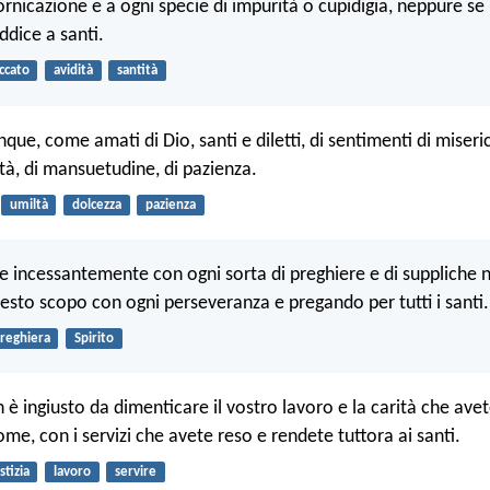
rnicazione e a ogni specie di impurità o cupidigia, neppure se 
ddice a santi.
ccato
avidità
santità
nque, come amati di Dio, santi e diletti, di sentimenti di miseric
tà, di mansuetudine, di pazienza.
umiltà
dolcezza
pazienza
e incessantemente con ogni sorta di preghiere e di suppliche ne
uesto scopo con ogni perseveranza e pregando per tutti i santi.
reghiera
Spirito
n è ingiusto da dimenticare il vostro lavoro e la carità che av
ome, con i servizi che avete reso e rendete tuttora ai santi.
stizia
lavoro
servire