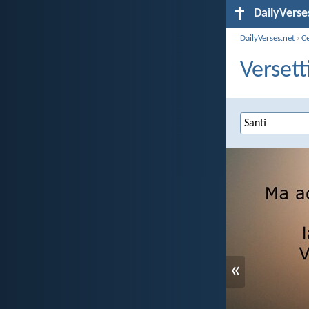
DailyVerse
DailyVerses.net
›
C
Versett
«