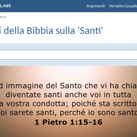
s.net
Argomenti
Versetto Casual
erca
i della Bibbia sulla 'Santi'