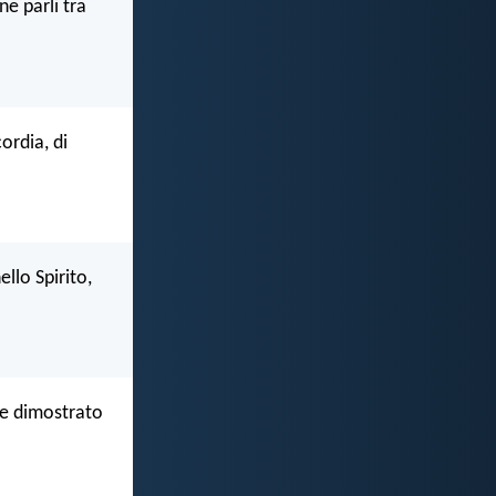
ne parli tra
ordia, di
llo Spirito,
ete dimostrato