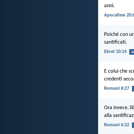
anni.
Apocalisse 20:
Poiché con un
santificati.
Ebrei 10:14
s
E colui che sc
credenti secon
Romani 8:27
Ora invece, lib
alla santifica
Romani 6:22