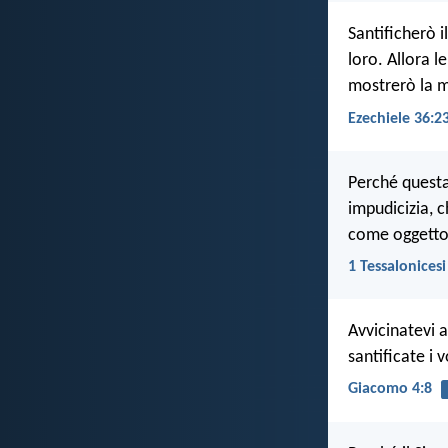
Santificherò 
loro. Allora l
mostrerò la mi
Ezechiele 36:2
Perché questa 
impudicizia, 
come oggetto 
1 Tessalonicesi
Avvicinatevi a
santificate i v
Giacomo 4:8