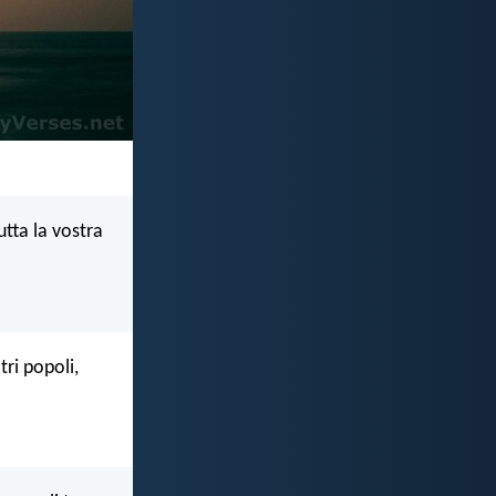
tta la vostra
tri popoli,