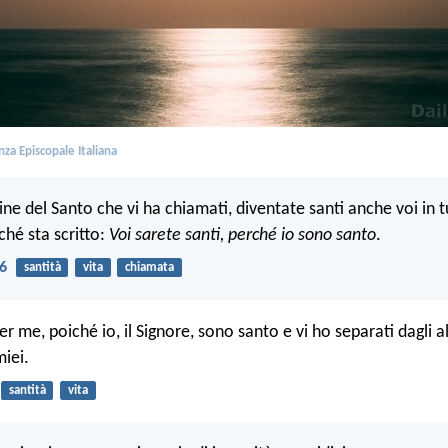
za Episcopale Italiana
e del Santo che vi ha chiamati, diventate santi anche voi in tu
ché sta scritto:
Voi sarete santi, perché io sono santo
.
16
santità
vita
chiamata
er me, poiché io, il Signore, sono santo e vi ho separati dagli al
miei.
santità
vita