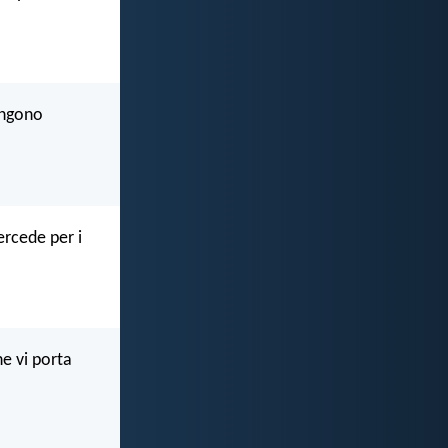
engono
tercede per i
he vi porta