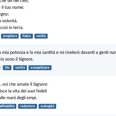
he sei nei cieli,
o il tuo nome;
egno;
ua volontà,
così in terra.
preghiera
Padre
umiltà
a mia potenza e la mia santità e mi rivelerò davanti a genti n
io sono il Signore.
3
Dio
santità
evangelizzare
, voi che amate il Signore:
isce la vita dei suoi fedeli
alle mani degli empi.
affidabilità
redentore
malvagità