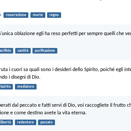
6
resurrezione
morte
regno
'unica oblazione egli ha reso perfetti per sempre quelli che v
acrificio
santità
purificazione
ruta i cuori sa quali sono i desideri dello Spirito, poiché egli in
do i disegni di Dio.
Spirito
mediatore
erati dal peccato e fatti servi di Dio, voi raccogliete il frutto c
zione e come destino avete la vita eterna.
libertà
redentore
peccato