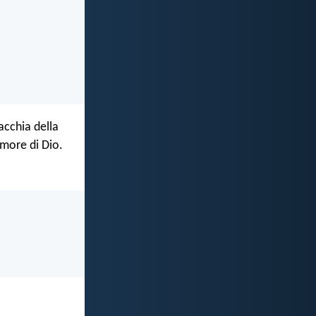
acchia della
imore di Dio.