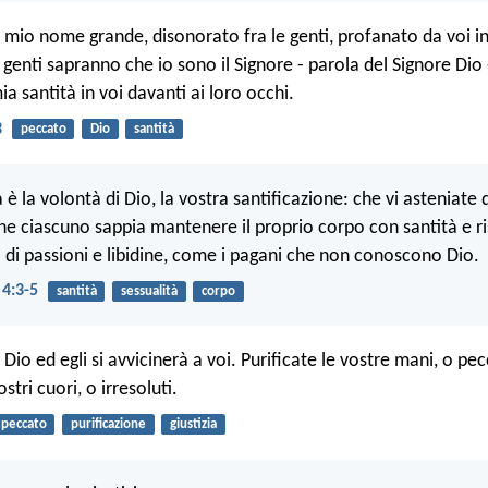
il mio nome grande, disonorato fra le genti, profanato da voi 
e genti sapranno che io sono il Signore - parola del Signore Di
a santità in voi davanti ai loro occhi.
3
peccato
Dio
santità
è la volontà di Dio, la vostra santificazione: che vi asteniate 
che ciascuno sappia mantenere il proprio corpo con santità e r
di passioni e libidine, come i pagani che non conoscono Dio.
 4:3-5
santità
sessualità
corpo
 Dio ed egli si avvicinerà a voi. Purificate le vostre mani, o pec
ostri cuori, o irresoluti.
peccato
purificazione
giustizia