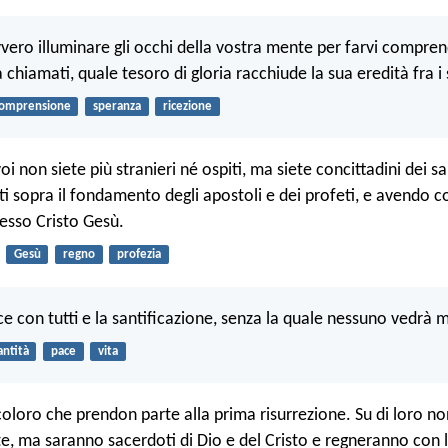
vvero illuminare gli occhi della vostra mente per farvi compre
 chiamati, quale tesoro di gloria racchiude la sua eredità fra i 
omprensione
speranza
ricezione
i non siete più stranieri né ospiti, ma siete concittadini dei san
ati sopra il fondamento degli apostoli e dei profeti, e avendo 
tesso Cristo Gesù.
Gesù
regno
profezia
e con tutti e la santificazione, senza la quale nessuno vedrà ma
antità
pace
vita
coloro che prendon parte alla prima risurrezione. Su di loro no
, ma saranno sacerdoti di Dio e del Cristo e regneranno con lu