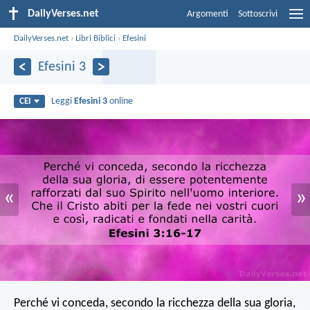
DailyVerses.net
Argomenti
Sottoscrivi
DailyVerses.net
›
Libri Biblici
›
Efesini
Efesini 3
Leggi
Efesini 3
online
CEI
«
»
Perché vi conceda, secondo la ricchezza della sua gloria,