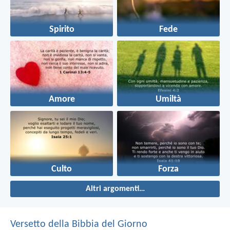
Spirito
Fede
Amore
Umiltà
Culto
Forza
Altri argomenti…
Versetto della Bibbia del Giorno