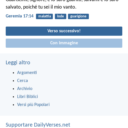
salvato,
poiché tu sei il mio vanto.
Geremia 17:14
malattia
lode
guarigione
Verso successivo!
Con immagine
Leggi altro
Argomenti
Cerca
Archivio
Libri Biblici
Versi più Popolari
Supportare DailyVerses.net