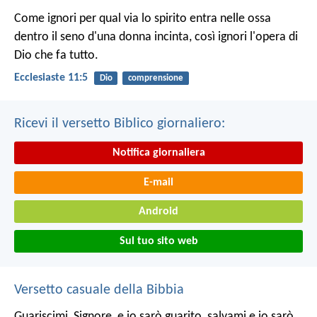
Come ignori per qual via lo spirito entra nelle ossa
dentro il seno d'una donna incinta, così ignori l'opera di
Dio che fa tutto.
Ecclesiaste 11:5
Dio
comprensione
Ricevi il versetto Biblico giornaliero:
Notifica giornaliera
E-mail
Android
Sul tuo sito web
Versetto casuale della Bibbia
Guariscimi, Signore, e io sarò guarito,
salvami e io sarò