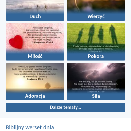
Duch
Wierzyć
Miłość
Pokora
Adoracja
Siła
Dalsze tematy...
Biblijny werset dnia