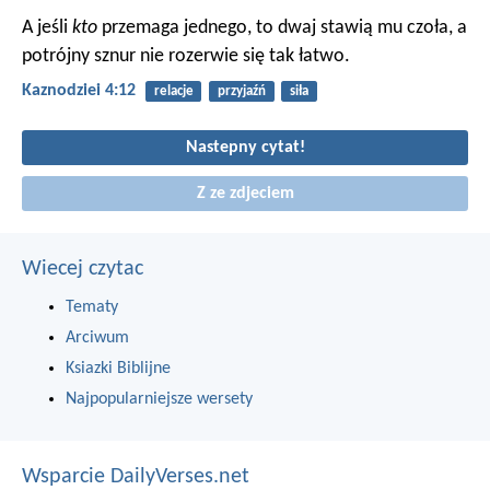
A jeśli
kto
przemaga jednego, to dwaj stawią mu czoła, a
potrójny sznur nie rozerwie się tak łatwo.
Kaznodziei 4:12
relacje
przyjaźń
siła
Nastepny cytat!
Z ze zdjeciem
Wiecej czytac
Tematy
Arciwum
Ksiazki Biblijne
Najpopularniejsze wersety
Wsparcie DailyVerses.net