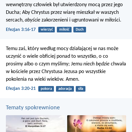
wewnętrzny człowiek był utwierdzony mocą przez jego
Ducha; Aby Chrystus przez wiarę mieszkał w waszych
sercach,
abyście
zakorzenieni i ugruntowani w miłości.
Efezjan 3:16-17
wierzyć
miłość
Duch
Temu zaś, który według mocy działającej w nas może
uczynić o wiele obficiej ponad to wszystko, o co
prosimy albo o czym myślimy; Jemu
niech będzie
chwała
w kościele przez Chrystusa Jezusa po wszystkie
pokolenia na wieki wieków. Amen.
Efezjan 3:20-21
pokora
adoracja
siła
Tematy spokrewnione