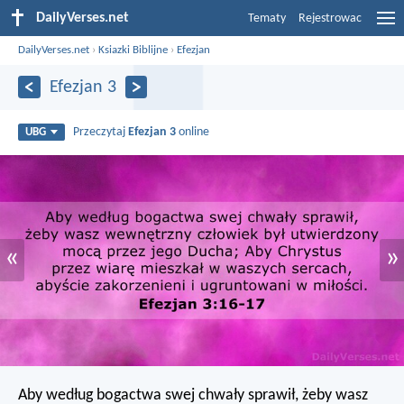
DailyVerses.net
Tematy
Rejestrowac
DailyVerses.net
›
Ksiazki Biblijne
›
Efezjan
Efezjan 3
Przeczytaj
Efezjan 3
online
UBG
«
»
Aby według bogactwa swej chwały sprawił, żeby wasz