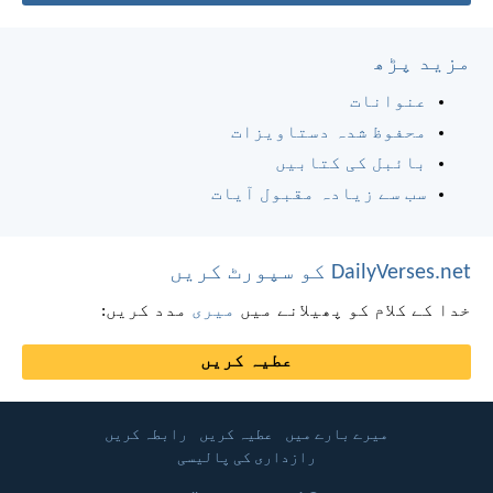
مزید پڑھ
عنوانات
محفوظ شدہ دستاویزات
بائبل کی کتابیں
سب سے زیادہ مقبول آیات
DailyVerses.net کو سپورٹ کریں
خدا کے کلام کو پھیلانے میں
میری
مدد کریں:
عطیہ کریں
میرے بارے میں
عطیہ کریں
رابطہ کریں
رازداری کی پالیسی