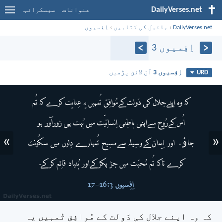
DailyVerses.net
عنوانات
سبسکرائب
DailyVerses.net
›
بائبل کی کتابیں
›
اِفِسیوں
اِفِسیوں 3
اِفِسیوں 3
آن لائن پڑھیں
URD
»
«
کہ وہ اپنے جلال کی دَولت کے مُوافِق تُمہیں یہ