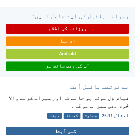
روزانہ بائبل کی آیت حاصل کریں:
روزانہ کی اطلاع
ای میل
Android
آپ کی ویب سائٹ پر
بے ترتیب بائبل آیت
فیّاض دِل موٹا ہو جائے گا اور سیراب کرنے والا
خُود بھی سیراب ہو گا۔
امثال 11:‏25
سخاوت
کھانا
دینا
اگلی آیت!