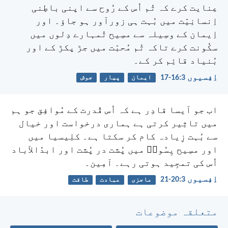
عِنایت کرے کہ تُم اُس کے رُوح سے اپنی باطِنی
اِنسانِیّت میں بُہت ہی زورآور ہو جاؤ۔ اور
اِیمان کے وسِیلہ سے مسِیح تُمہارے دِلوں میں
سکُونت کرے تاکہ تُم مُحبّت میں جڑ پکڑ کے اور
بُنیاد قائِم کر کے۔
اِفِسیوں 3:‏16-‏17
ایمان
پیار
جوش
اب جو اَیسا قادِر ہے کہ اُس قُدرت کے مُوافِق جو ہم
میں تاثِیر کرتی ہے ہماری درخواست اور خیال
سے بُہت زِیادہ کام کر سکتا ہے۔ کلِیسیا میں
اور مسِیح یِسُوعؔ میں پُشت در پُشت اور ابدُالآباد
اُس کی تمجِید ہوتی رہے۔ آمِین۔
اِفِسیوں 3:‏20-‏21
عاجزی
عبادت
طاقت
متعلقہ موضوعات