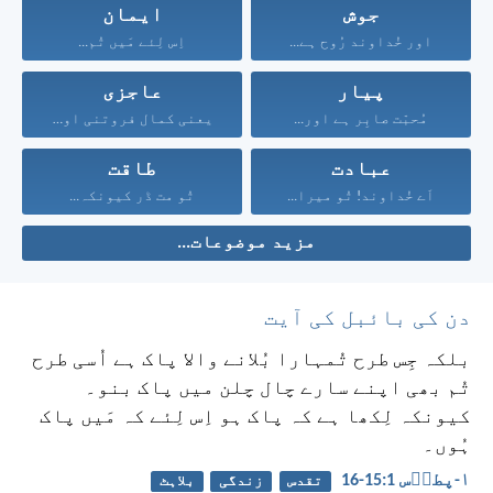
جوش
ایمان
اور خُداوند رُوح ہے...
اِس لِئے مَیں تُم...
پیار
عاجزی
مُحبّت صابِر ہے اور...
یعنی کمال فروتنی اور...
عبادت
طاقت
اَے خُداوند! تُو میرا...
تُو مت ڈر کیونکہ...
مزید موضوعات...
دن کی بائبل کی آیت
بلکہ جِس طرح تُمہارا بُلانے والا پاک ہے اُسی طرح
تُم بھی اپنے سارے چال چلن میں پاک بنو۔
کیونکہ لِکھا ہے کہ پاک ہو اِس لِئے کہ مَیں پاک
ہُوں۔
۱-پطرؔس 1:‏15-‏16
تقدس
زندگی
بلاہٹ