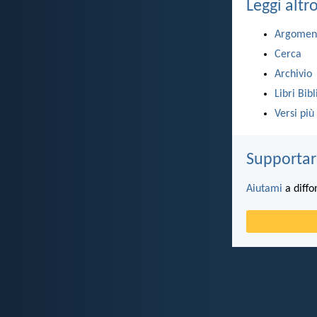
Leggi altr
Argomen
Cerca
Archivio
Libri Bibl
Versi più
Supportar
Aiutami
a diffo