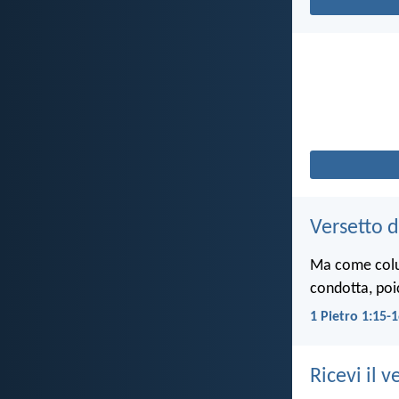
Versetto d
Ma come colui 
condotta, poi
1 Pietro 1:15-
Ricevi il v