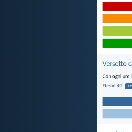
Versetto c
Con ogni umil
Efesini 4:2
am