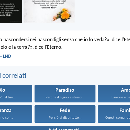
 nascondersi nei nascondigli senza che io lo veda?», dice l'E
ielo e la terra?», dice l'Eterno.
 - LND
correlati
Dio
Paradiso
Amo
E, il tuo...
Perché il Signore stesso...
L’amore è paz
ranza
Fede
Fami
 io so i...
Perciò vi dico: tutte...