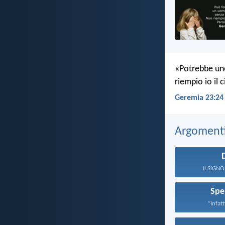
«Potrebbe uno
riempio io il c
Geremia 23:24
Argomenti 
Il SIGNOR
Spe
“Infatti