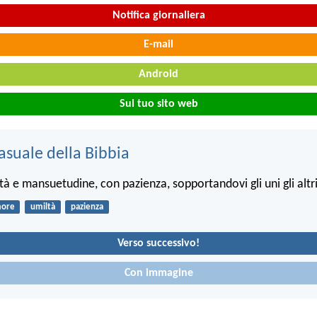
Notifica giornaliera
E-mail
Android
Sul tuo sito web
asuale della Bibbia
tà e mansuetudine, con pazienza, sopportandovi gli uni gli alt
ore
umiltà
pazienza
Verso successivo!
Con immagine