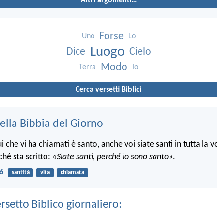
Altri argomenti…
Forse
Uno
Lo
Luogo
Dice
Cielo
Modo
Terra
Io
Cerca versetti Biblici
ella Bibbia del Giorno
che vi ha chiamati è santo, anche voi siate santi in tutta la v
ché sta scritto:
«Siate santi, perché io sono santo»
.
16
santità
vita
chiamata
ersetto Biblico giornaliero: