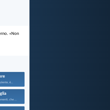
terno. «Non
re
iente, è...
glia
Questi comandamenti, che oggi...