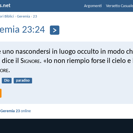
s.net
Argomenti
Versetto Casual
bri Biblici
›
Geremia
›
23
emia 23:24
 uno nascondersi in luogo occulto in modo ch
dice il S
ignore
. «Io non riempio forse il cielo e 
nore
.
Dio
paradiso
i
Geremia 23
online