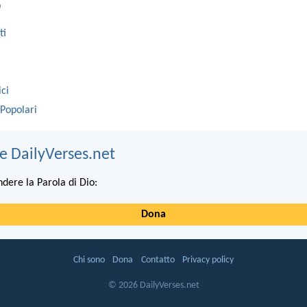
o
ti
ici
 Popolari
e DailyVerses.net
ndere la Parola di Dio:
Dona
Chi sono
Dona
Contatto
Privacy policy
© 2026 DailyVerses.net