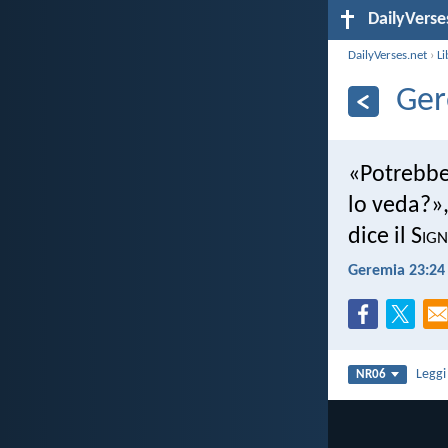
DailyVerse
DailyVerses.net
›
Li
Ger
«Potrebbe
lo veda?», 
dice il S
ig
Geremia 23:24
Legg
NR06