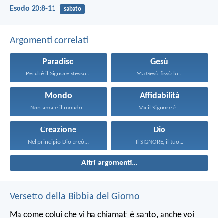
Esodo 20:8-11
sabato
Argomenti correlati
Paradiso
Gesù
Perché il Signore stesso...
Ma Gesù fissò lo...
Mondo
Affidabilità
Non amate il mondo...
Ma il Signore è...
Creazione
Dio
Nel principio Dio creò...
Il SIGNORE, il tuo...
Altri argomenti…
Versetto della Bibbia del Giorno
Ma come colui che vi ha chiamati è santo, anche voi