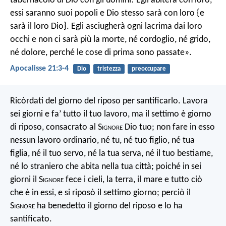
tabernacolo di Dio con gli uomini! Egli abiterà con loro,
essi saranno suoi popoli e Dio stesso sarà con loro {e
sarà il loro Dio}. Egli asciugherà ogni lacrima dai loro
occhi e non ci sarà più la morte, né cordoglio, né grido,
né dolore, perché le cose di prima sono passate».
Apocalisse 21:3-4
Dio
tristezza
preoccupare
Ricòrdati del giorno del riposo per santificarlo. Lavora
sei giorni e fa’ tutto il tuo lavoro, ma il settimo è giorno
di riposo, consacrato al S
ignore
Dio tuo; non fare in esso
nessun lavoro ordinario, né tu, né tuo figlio, né tua
figlia, né il tuo servo, né la tua serva, né il tuo bestiame,
né lo straniero che abita nella tua città; poiché in sei
giorni il S
ignore
fece i cieli, la terra, il mare e tutto ciò
che è in essi, e si riposò il settimo giorno; perciò il
S
ignore
ha benedetto il giorno del riposo e lo ha
santificato.