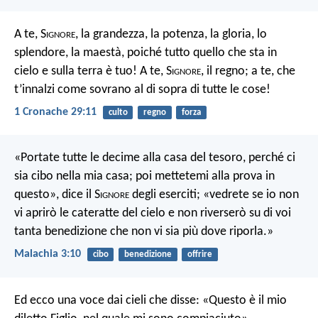
A te, S
ignore
, la grandezza, la potenza, la gloria, lo
splendore, la maestà, poiché tutto quello che sta in
cielo e sulla terra è tuo! A te, S
ignore
, il regno; a te, che
t’innalzi come sovrano al di sopra di tutte le cose!
1 Cronache 29:11
culto
regno
forza
«Portate tutte le decime alla casa del tesoro, perché ci
sia cibo nella mia casa; poi mettetemi alla prova in
questo», dice il S
ignore
degli eserciti; «vedrete se io non
vi aprirò le cateratte del cielo e non riverserò su di voi
tanta benedizione che non vi sia più dove riporla.»
Malachia 3:10
cibo
benedizione
offrire
Ed ecco una voce dai cieli che disse: «Questo è il mio