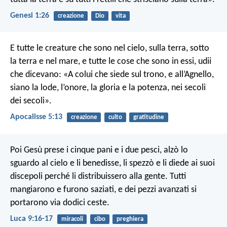
Genesi 1:26
creazione
Dio
vita
E tutte le creature che sono nel cielo, sulla terra, sotto
la terra e nel mare, e tutte le cose che sono in essi, udii
che dicevano: «A colui che siede sul trono, e all’Agnello,
siano la lode, l’onore, la gloria e la potenza, nei secoli
dei secoli».
Apocalisse 5:13
creazione
culto
gratitudine
Poi Gesù prese i cinque pani e i due pesci, alzò lo
sguardo al cielo e li benedisse, li spezzò e li diede ai suoi
discepoli perché li distribuissero alla gente. Tutti
mangiarono e furono saziati, e dei pezzi avanzati si
portarono via dodici ceste.
Luca 9:16-17
miracoli
cibo
preghiera