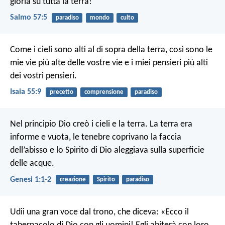
gloria su tutta la terra!
Salmo 57:5
paradiso
mondo
culto
Come i cieli sono alti al di sopra della terra,
così sono le
mie vie più alte delle vostre vie
e i miei pensieri più alti
dei vostri pensieri.
Isaia 55:9
precetto
comprensione
paradiso
Nel principio Dio creò i cieli e la terra. La terra era
informe e vuota, le tenebre coprivano la faccia
dell’abisso e lo Spirito di Dio aleggiava sulla superficie
delle acque.
Genesi 1:1-2
creazione
Spirito
paradiso
Udii una gran voce dal trono, che diceva: «Ecco il