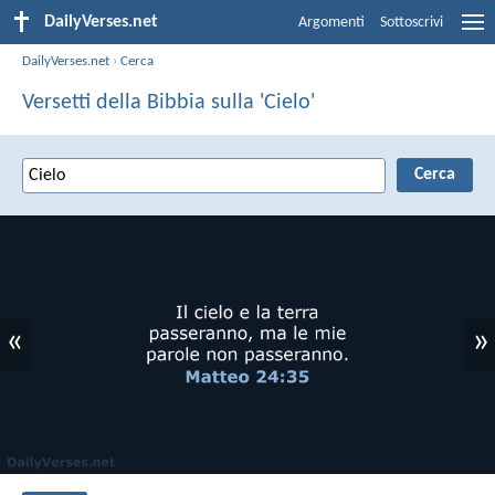
DailyVerses.net
Argomenti
Sottoscrivi
DailyVerses.net
›
Cerca
Versetti della Bibbia sulla 'Cielo'
«
»