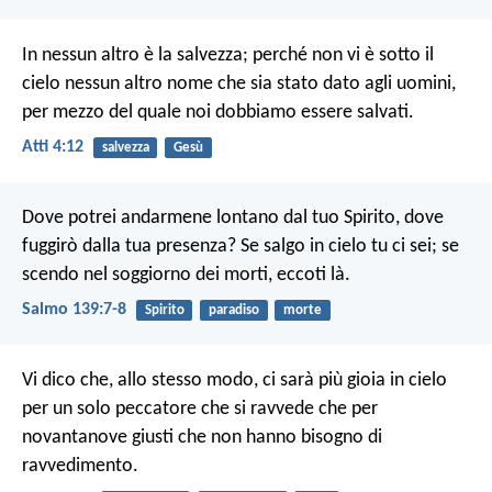
In nessun altro è la salvezza; perché non vi è sotto il
cielo nessun altro nome che sia stato dato agli uomini,
per mezzo del quale noi dobbiamo essere salvati.
Atti 4:12
salvezza
Gesù
Dove potrei andarmene lontano dal tuo Spirito,
dove
fuggirò dalla tua presenza?
Se salgo in cielo tu ci sei;
se
scendo nel soggiorno dei morti, eccoti là.
Salmo 139:7-8
Spirito
paradiso
morte
Vi dico che, allo stesso modo, ci sarà più gioia in cielo
per un solo peccatore che si ravvede che per
novantanove giusti che non hanno bisogno di
ravvedimento.