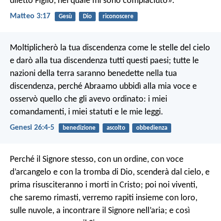
diletto Figlio, nel quale mi sono compiaciuto».
Matteo 3:17
Gesù
Dio
riconoscere
Moltiplicherò la tua discendenza come le stelle del cielo
e darò alla tua discendenza tutti questi paesi; tutte le
nazioni della terra saranno benedette nella tua
discendenza, perché Abraamo ubbidì alla mia voce e
osservò quello che gli avevo ordinato: i miei
comandamenti, i miei statuti e le mie leggi.
Genesi 26:4-5
benedizione
ascolto
obbedienza
Perché il Signore stesso, con un ordine, con voce
d’arcangelo e con la tromba di Dio, scenderà dal cielo, e
prima risusciteranno i morti in Cristo; poi noi viventi,
che saremo rimasti, verremo rapiti insieme con loro,
sulle nuvole, a incontrare il Signore nell’aria; e così