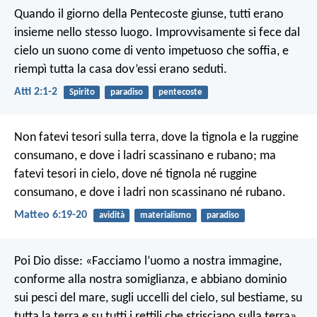
Quando il giorno della Pentecoste giunse, tutti erano
insieme nello stesso luogo. Improvvisamente si fece dal
cielo un suono come di vento impetuoso che soffia, e
riempì tutta la casa dov’essi erano seduti.
Atti 2:1-2
Spirito
paradiso
pentecoste
Non fatevi tesori sulla terra, dove la tignola e la ruggine
consumano, e dove i ladri scassinano e rubano; ma
fatevi tesori in cielo, dove né tignola né ruggine
consumano, e dove i ladri non scassinano né rubano.
Matteo 6:19-20
avidità
materialismo
paradiso
Poi Dio disse: «Facciamo l’uomo a nostra immagine,
conforme alla nostra somiglianza, e abbiano dominio
sui pesci del mare, sugli uccelli del cielo, sul bestiame, su
tutta la terra e su tutti i rettili che strisciano sulla terra».