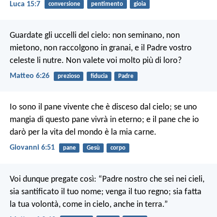
Luca 15:7
conversione
pentimento
gioia
Guardate gli uccelli del cielo: non seminano, non
mietono, non raccolgono in granai, e il Padre vostro
celeste li nutre. Non valete voi molto più di loro?
Matteo 6:26
prezioso
fiducia
Padre
Io sono il pane vivente che è disceso dal cielo; se uno
mangia di questo pane vivrà in eterno; e il pane che io
darò per la vita del mondo è la mia carne.
Giovanni 6:51
pane
Gesù
corpo
Voi dunque pregate così: “Padre nostro che sei nei cieli,
sia santificato il tuo nome; venga il tuo regno; sia fatta
la tua volontà, come in cielo, anche in terra.”