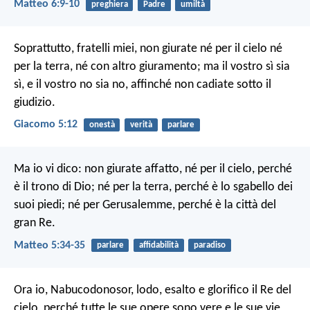
Matteo 6:9-10
preghiera
Padre
umiltà
Soprattutto, fratelli miei, non giurate né per il cielo né
per la terra, né con altro giuramento; ma il vostro sì sia
sì, e il vostro no sia no, affinché non cadiate sotto il
giudizio.
Giacomo 5:12
onestà
verità
parlare
Ma io vi dico: non giurate affatto, né per il cielo, perché
è il trono di Dio; né per la terra, perché è lo sgabello dei
suoi piedi; né per Gerusalemme, perché è la città del
gran Re.
Matteo 5:34-35
parlare
affidabilità
paradiso
Ora io, Nabucodonosor, lodo, esalto e glorifico il Re del
cielo, perché tutte le sue opere sono vere e le sue vie