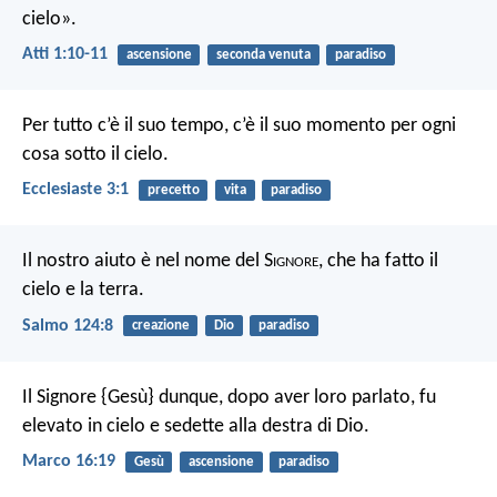
cielo».
Atti 1:10-11
ascensione
seconda venuta
paradiso
Per tutto c’è il suo tempo, c’è il suo momento per ogni
cosa sotto il cielo.
Ecclesiaste 3:1
precetto
vita
paradiso
Il nostro aiuto è nel nome del S
ignore
,
che ha fatto il
cielo e la terra.
Salmo 124:8
creazione
Dio
paradiso
Il Signore {Gesù} dunque, dopo aver loro parlato, fu
elevato in cielo e sedette alla destra di Dio.
Marco 16:19
Gesù
ascensione
paradiso