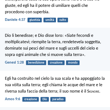
giuste, ed egli ha il potere di umiliare quelli che
procedono con superbia.
Daniele 4:37
giustizia
umiltà
culto
Dio li benedisse; e Dio disse loro: «Siate fecondi e
moltiplicatevi; riempite la terra, rendetevela soggetta,
dominate sui pesci del mare e sugli uccelli del cielo e
sopra ogni animale che si muove sulla terra».
Genesi 1:28
benedizione
creazione
mondo
Egli ha costruito nel cielo la sua scala
e ha appoggiato la
sua vòlta sulla terra;
egli chiama le acque del mare
e le
riversa sulla faccia della terra;
il suo nome è il S
ignore
.
Amos 9:6
creazione
Dio
paradiso