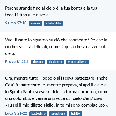
Perché grande fino al cielo è la tua bontà
e la tua
fedeltà fino alle nuvole.
Salmo 57:10
amore
affidabilità
Vuoi fissare lo sguardo su ciò che scompare?
Poiché la
ricchezza si fa delle ali,
come l’aquila che vola verso il
cielo.
Proverbi 23:5
denaro
desiderio
materialismo
Ora, mentre tutto il popolo si faceva battezzare, anche
Gesù fu battezzato; e, mentre pregava, si aprì il cielo e
lo Spirito Santo scese su di lui in forma corporea, come
una colomba; e venne una voce dal cielo
che diceva
:
«Tu sei il mio diletto Figlio; in te mi sono compiaciuto».
Luca 3:21-22
battesimo
preghiera
Spirito