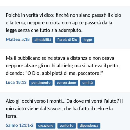
Poiché in verità vi dico: finché non siano passati il cielo
e la terra, neppure un iota o un apice passerà dalla
legge senza che tutto sia adempiuto.
Matteo 5:18
affidabilità
Parola di Dio
legge
Ma il pubblicano se ne stava a distanza e non osava
neppure alzare gli occhi al cielo; ma si batteva il petto,
dicendo: “O Dio, abbi pietà di me, peccatore!”
Luca 18:13
pentimento
conversione
umiltà
Alzo gli occhi verso i monti… Da dove mi verrà l’aiuto?
Il
mio aiuto viene dal S
ignore
, che ha fatto il cielo e la
terra.
Salmo 121:1-2
creazione
conforto
dipendenza