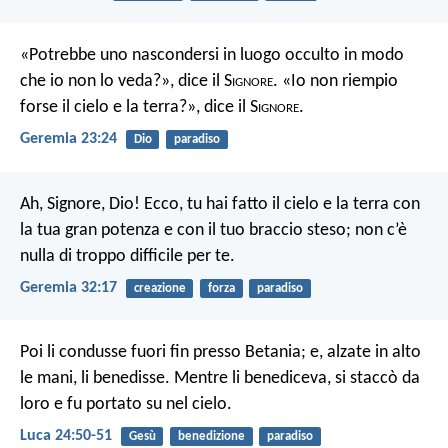
«Potrebbe uno nascondersi in luogo occulto in modo
che io non lo veda?», dice il S
ignore
. «Io non riempio
forse il cielo e la terra?», dice il S
ignore
.
Geremia 23:24
Dio
paradiso
Ah, Signore, Dio! Ecco, tu hai fatto il cielo e la terra con
la tua gran potenza e con il tuo braccio steso; non c’è
nulla di troppo difficile per te.
Geremia 32:17
creazione
forza
paradiso
Poi li condusse fuori fin presso Betania; e, alzate in alto
le mani, li benedisse. Mentre li benediceva, si staccò da
loro e fu portato su nel cielo.
Luca 24:50-51
Gesù
benedizione
paradiso