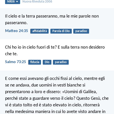
NR06
Nuova Riveduta 2006
Il cielo e la terra passeranno, ma le mie parole non
passeranno.
Matteo 24:35
affidabilità
Parola di Dio
paradiso
Chi ho io in cielo fuori di te?
E sulla terra non desidero
che te.
Salmo 73:25
fiducia
Dio
paradiso
E come essi avevano gli occhi fissi al cielo, mentre egli
se ne andava, due uomini in vesti bianche si
presentarono a loro e dissero: «Uomini di Galilea,
perché state a guardare verso il cielo? Questo Gesù, che
vi è stato tolto ed è stato elevato in cielo, ritornerà
nella medesima maniera in cui lo avete visto andare in