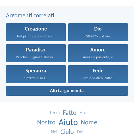
Argomenti correlati
Creazione
Dio
Nel principio Dio creò...
Il SIGNORE, il tuo...
Paradiso
Amore
Perché il Signore stesso...
L’amore è paziente, è...
Speranza
Fede
“Infatti io so i...
Perciò vi dico: tutte...
Altri argomenti…
Fatto
Terra
Ha
Aiuto
Nostro
Nome
Cielo
Nel
Del