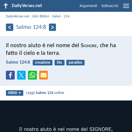
DailyVerses.net
Argomenti
Sottoscrivi
DailyVerses.net
›
Libri Biblici
›
Salmi
›
124
Salmo 124:8
Il nostro aiuto è nel nome del S
ignore
,
che ha
fatto il cielo e la terra.
Salmo 124:8
creazione
Dio
paradiso
Leggi
Salmo 124
online
NR06