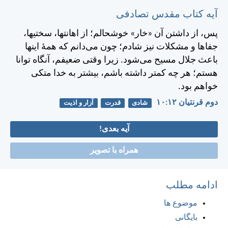
آیه کتاب مقدس تصادفی
پس، از داشتن آن «خار» خوشحالم؛ از اهانتها، سختیها،
جفاها و مشكلات نيز شادم؛ چون می‌دانم كه همهٔ اينها
باعث جلال مسيح می‌شود. زيرا وقتی ضعيفم، آنگاه توانا
هستم؛ هر چه كمتر داشته باشم، بيشتر به خدا متكی
خواهم بود.
دوم قرنتیان ۱۲:‏۱۰
شادی
قدرت
آزار و اذیت
آیه بعدی!
همراه با تصویر
ادامه مطلب
موضوع ها
بایگانی