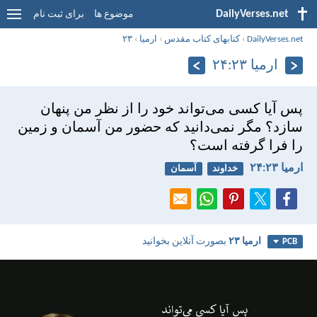
DailyVerses.net
موضوع ها
برای ثبت نام
DailyVerses.net
›
کتابهای کتاب مقدس
›
ارميا
›
۲۳
ارميا ۲۳:‏۲۴
پس آيا كسی می‌تواند خود را از نظر من پنهان
سازد؟ مگر نمی‌دانيد كه حضور من آسمان و زمين
را فرا گرفته است؟
ارميا ۲۳:‏۲۴
خداوند
آسمان
ارميا ۲۳
بصورت آنلاین بخوانید
PCB