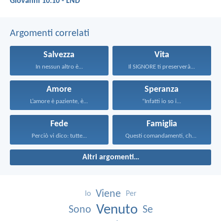
Giovanni 10:10 - LND
Argomenti correlati
Salvezza
Vita
In nessun altro è...
Il SIGNORE ti preserverà...
Amore
Speranza
L’amore è paziente, è...
“Infatti io so i...
Fede
Famiglia
Perciò vi dico: tutte...
Questi comandamenti, che oggi...
Altri argomenti…
Viene
Io
Per
Venuto
Sono
Se