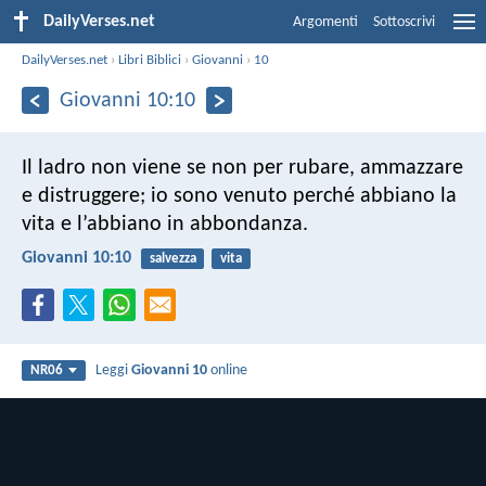
DailyVerses.net
Argomenti
Sottoscrivi
DailyVerses.net
›
Libri Biblici
›
Giovanni
›
10
Giovanni 10:10
Il ladro non viene se non per rubare, ammazzare
e distruggere; io sono venuto perché abbiano la
vita e l’abbiano in abbondanza.
Giovanni 10:10
salvezza
vita
Leggi
Giovanni 10
online
NR06