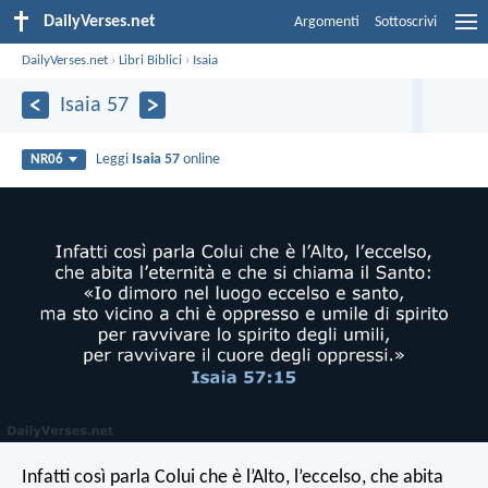
DailyVerses.net
Argomenti
Sottoscrivi
DailyVerses.net
›
Libri Biblici
›
Isaia
Isaia 57
Leggi
Isaia 57
online
NR06
Infatti così parla Colui che è l’Alto, l’eccelso,
che abita