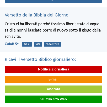
Versetto della Bibbia del Giorno
Cristo ci ha liberati perché fossimo liberi; state dunque
saldi e non vi lasciate porre di nuovo sotto il giogo della
schiavitù.
Galati 5:1
Gesù
vita
redentore
Ricevi il versetto Biblico giornaliero:
Notifica giornaliera
E-mail
Android
Sul tuo sito web