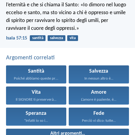
l’eternità e che si chiama il Santo:
«Io dimoro nel luogo
eccelso e santo,
ma sto vicino a chi è oppresso e umile
di spirito
per ravvivare lo spirito degli umili,
per
ravvivare il cuore degli oppressi.»
Isaia 57:15
santità
salvezza
vita
Argomenti correlati
Santità
Salvezza
Poiché abbiamo queste promesse...
In nessun altro è...
Vita
Amore
Il SIGNORE ti preserverà...
L’amore è paziente, è...
Speranza
Fede
“Infatti io so i...
Perciò vi dico: tutte...
Altri argomenti…