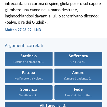
intrecciata una corona di spine, gliela posero sul capo e
gli misero una canna nella mano destra; e,
inginocchiandosi davanti a lui, lo schernivano dicendo:
«Salve, o re dei Giudei!».
Matteo 27:28-29 - LND
Argomenti correlati
Sacrificio
Sofferenza
Nessuno ha amore più...
Or il Dio di...
Pasqua
Amore
Ma l’angelo si rivolse...
L’amore è paziente, è...
Speranza
Fede
“Infatti io so i...
Perciò vi dico: tutte...
Altri argomenti…