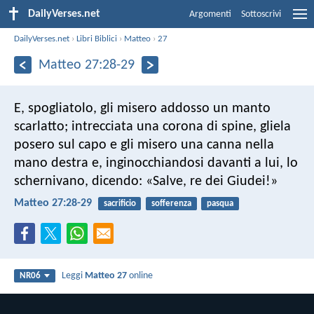
DailyVerses.net
Argomenti
Sottoscrivi
DailyVerses.net
›
Libri Biblici
›
Matteo
›
27
Matteo 27:28-29
E, spogliatolo, gli misero addosso un manto
scarlatto; intrecciata una corona di spine, gliela
posero sul capo e gli misero una canna nella
mano destra e, inginocchiandosi davanti a lui, lo
schernivano, dicendo: «Salve, re dei Giudei!»
Matteo 27:28-29
sacrificio
sofferenza
pasqua
Leggi
Matteo 27
online
NR06