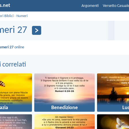
s.net
Argomenti
Versetto Casual
bri Biblici
›
Numeri
eri 27
umeri 27
online
correlati
azia
Benedizione
Lu