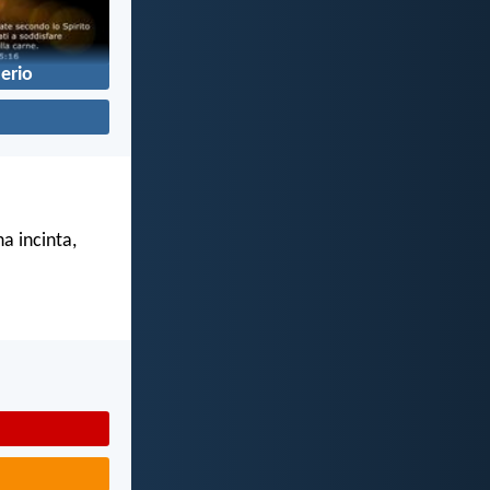
erio
a incinta,