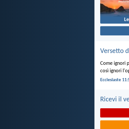
L
Versetto d
Come ignori pe
così ignori l'
Ecclesiaste 11:
Ricevi il v