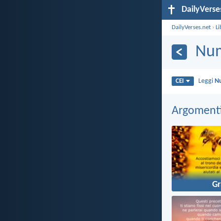
DailyVerse
DailyVerses.net
›
Li
Num
Leggi
N
CEI
Argomenti 
Gr