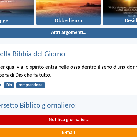
egge
Obbedienza
Desid
Altri argomenti…
ella Bibbia del Giorno
r qual via lo spirito entra nelle ossa dentro il seno d'una donn
opera di Dio che fa tutto.
5
Dio
comprensione
ersetto Biblico giornaliero:
Notifica giornaliera
E-mail