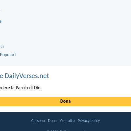
o
ti
ici
 Popolari
e DailyVerses.net
ndere la Parola di Dio:
Dona
Chi sono
Dona
Contatto
Privacy policy