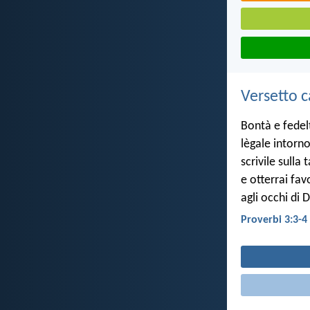
Versetto c
Bontà e fedel
lègale intorno
scrivile sulla
e otterrai fa
agli occhi di 
Proverbi 3:3-4