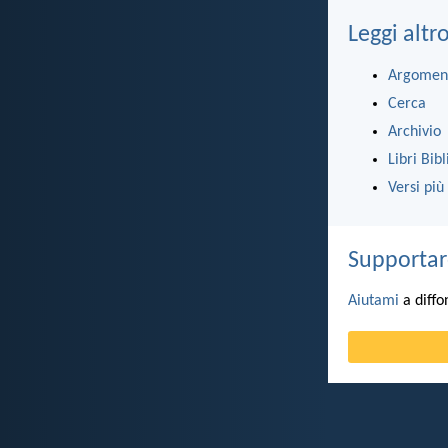
Leggi altr
Argomen
Cerca
Archivio
Libri Bibl
Versi più
Supportar
Aiutami
a diffo