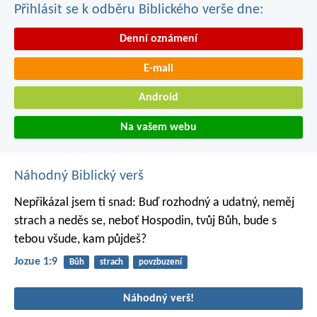
Přihlásit se k odběru Biblického verše dne:
Denní oznámení
E-mail
Android
Na vašem webu
Náhodný Biblický verš
Nepřikázal jsem ti snad: Buď rozhodný a udatný, neměj
strach a neděs se, neboť Hospodin, tvůj Bůh, bude s
tebou všude, kam půjdeš?
Jozue 1:9
Bůh
strach
povzbuzení
Náhodný verš!