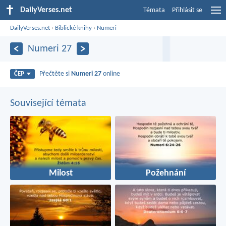
DailyVerses.net
Témata
Přihlásit se
DailyVerses.net
›
Biblické knihy
›
Numeri
Numeri 27
Přečtěte si
Numeri 27
online
ČEP
Související témata
Milost
Požehnání