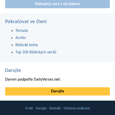
Náhodný verš s obrázkem
Pokračovat ve čtení
Témata
Archiv
Biblické knihy
Top 100 Biblických veršů
Darujte
Darem podpořte DailyVerses.net:
Darujte
O mě
Darujte
Kontakt
Ochrana soukromí