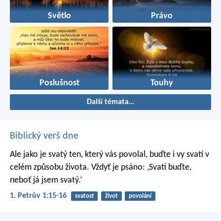
Světlo
Právo
Poslušnost
Touhy
Další témata…
Biblický verš dne
Ale jako je svatý ten, který vás povolal, buďte i vy svatí v
celém způsobu života. Vždyť je psáno: ‚Svatí buďte,
neboť já jsem svatý.‘
1. Petrův 1:15-16
svatost
život
povolání