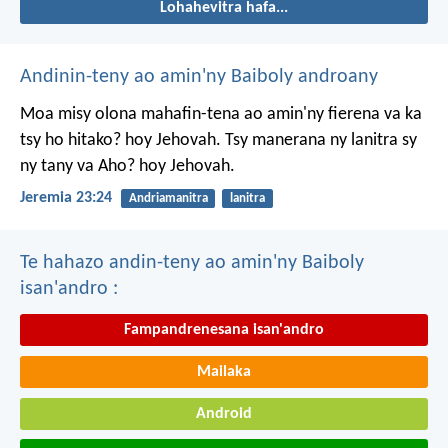
Lohahevitra hafa...
Andinin-teny ao amin'ny Baiboly androany
Moa misy olona mahafin-tena ao amin'ny fierena va ka
tsy ho hitako? hoy Jehovah. Tsy manerana ny lanitra sy
ny tany va Aho? hoy Jehovah.
Jeremia 23:24
Andriamanitra
lanitra
Te hahazo andin-teny ao amin'ny Baiboly
isan'andro :
Fampandrenesana isan'andro
Mailaka
Android