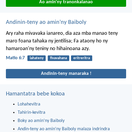
Ao amin'ny tranonkalanao
Andinin-teny ao amin'ny Baiboly
Ary raha mivavaka ianareo, dia aza mba manao teny
maro foana tahaka ny jentilisa; Fa ataony ho ny
hamaroan'ny teniny no hihainoana azy.
Matio 6:7
lahateny
fivavahana
eritreritra
Andinin-teny manaraka !
Hamantatra bebe kokoa
Lohahevitra
Tahirin-kevitra
Boky ao amin'ny Baiboly
Andin-teny ao amin'ny Baiboly malaza indrindra