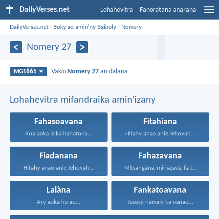
DailyVerses.net
Lohahevitra
Fanoratana anarana
DailyVerses.net
›
Boky ao amin'ny Baiboly
›
Nomery
Nomery 27
Vakio
Nomery 27
an-dalana
MG1865
Lohahevitra mifandraika amin'izany
Fahasoavana
Fitahiana
Koa aoka isika hanatona...
Hitahy anao anie Jehovah...
Fiadanana
Fahazavana
Hitahy anao anie Jehovah...
Mitsangàna, mihazavà, fa tonga...
Lalàna
Fankatoavana
Ary aoka ho ao...
Jesosy namaly ka nanao...