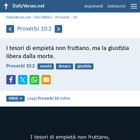
DailyVerses.net
Argomenti
Sottoscrivi
DailyVerses.net
›
Libri Biblici
›
Proverbi
›
10
Proverbi 10:2
I tesori di empietà non fruttano,
ma la giustizia
libera dalla morte.
Proverbi 10:2
onestà
denaro
giustizia
Leggi
Proverbi 10
online
NR06