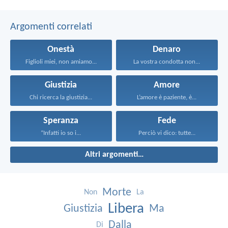
Argomenti correlati
Onestà
Denaro
Figlioli miei, non amiamo...
La vostra condotta non...
Giustizia
Amore
Chi ricerca la giustizia...
L’amore è paziente, è...
Speranza
Fede
“Infatti io so i...
Perciò vi dico: tutte...
Altri argomenti…
Morte
Non
La
Libera
Giustizia
Ma
Dalla
Di