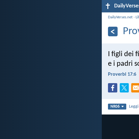
DailyVerse
DailyVerses.net
›
Li
Pro
I figli dei
e i padri s
Proverbi 17:6
Legg
NR06