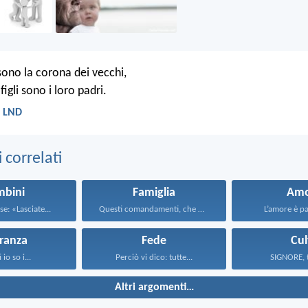
li sono la corona dei vecchi,
 figli sono i loro padri.
- LND
correlati
mbini
Famiglia
Amo
e: «Lasciate...
Questi comandamenti, che oggi...
L’amore è paz
ranza
Fede
Cul
 io so i...
Perciò vi dico: tutte...
SIGNORE, tu
Altri argomenti…