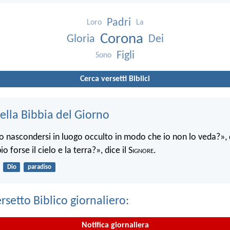
Padri
Loro
La
Corona
Gloria
Dei
Figli
Sono
Cerca versetti Biblici
ella Bibbia del Giorno
 nascondersi in luogo occulto in modo che io non lo veda?», d
 forse il cielo e la terra?», dice il S
ignore
.
Dio
paradiso
ersetto Biblico giornaliero:
Notifica giornaliera