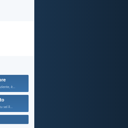
re
iente, è...
to
 sei il...