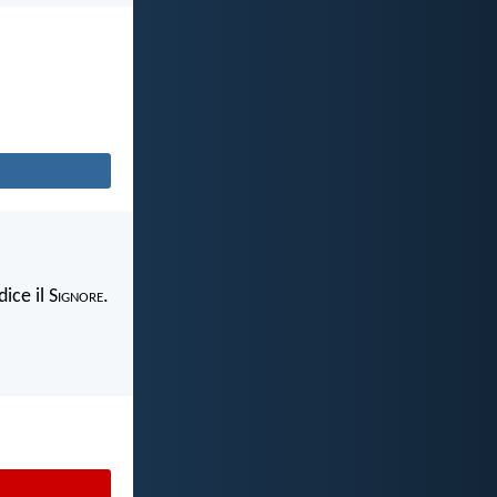
ice il S
ignore
.