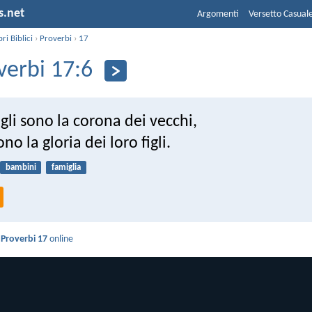
s.net
Argomenti
Versetto Casual
bri Biblici
›
Proverbi
›
17
verbi 17:6
 figli sono la corona dei vecchi,
ono la gloria dei loro figli.
bambini
famiglia
i
Proverbi 17
online