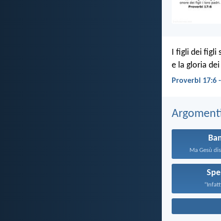
I figli dei fig
e la gloria dei
Proverbi 17:6 
Argomenti 
Ba
Ma Gesù diss
Spe
“Infatti