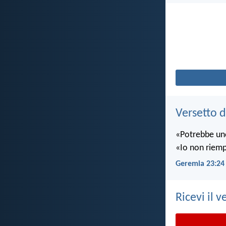
Versetto d
«Potrebbe uno
«Io non riempio
Geremia 23:24
Ricevi il v