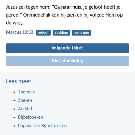
Jezus zei tegen hem: "Ga naar huis, je geloof heeft je
gered." Onmiddellijk kon hij zien en hij volgde Hem op
de weg.
Marcus 10:52
geloof
redding
genezing
Volgende tekst!
Met afbeelding
Lees meer
Thema's
Zoeken
Archief
Bijbelboeken
Populairste Bijbelteksten