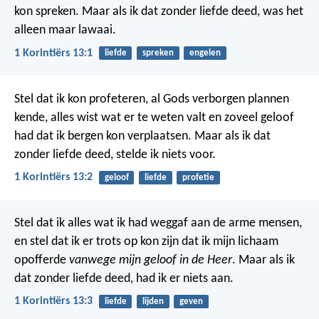
kon spreken. Maar als ik dat zonder liefde deed, was het
alleen maar lawaai.
1 Korintiërs 13:1
liefde
spreken
engelen
Stel dat ik kon profeteren, al Gods verborgen plannen
kende, alles wist wat er te weten valt en zoveel geloof
had dat ik bergen kon verplaatsen. Maar als ik dat
zonder liefde deed, stelde ik niets voor.
1 Korintiërs 13:2
geloof
liefde
profetie
Stel dat ik alles wat ik had weggaf aan de arme mensen,
en stel dat ik er trots op kon zijn dat ik mijn lichaam
opofferde
vanwege mijn geloof in de Heer
. Maar als ik
dat zonder liefde deed, had ik er niets aan.
1 Korintiërs 13:3
liefde
lijden
geven