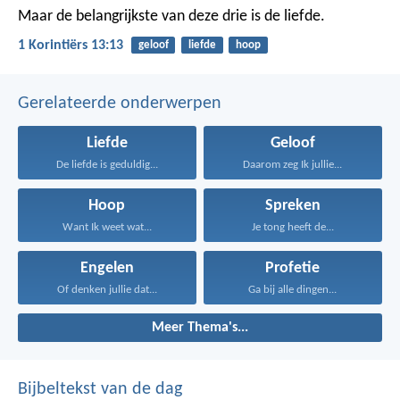
Maar de belangrijkste van deze drie is de liefde.
1 Korintiërs 13:13
geloof
liefde
hoop
Gerelateerde onderwerpen
Liefde
Geloof
De liefde is geduldig...
Daarom zeg Ik jullie...
Hoop
Spreken
Want Ik weet wat...
Je tong heeft de...
Engelen
Profetie
Of denken jullie dat...
Ga bij alle dingen...
Meer Thema's...
Bijbeltekst van de dag