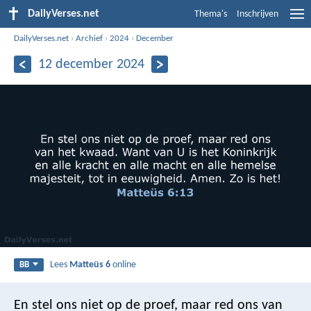
DailyVerses.net
Thema's
Inschrijven
DailyVerses.net
›
Archief
›
2024
›
December
12 december 2024
Lees
Matteüs 6
online
BB
En stel ons niet op de proef,
maar red ons van