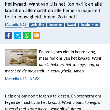
het kwaad.
Want van U is het Koninkrijk
en alle
kracht en alle macht en alle hemelse majesteit,
tot in eeuwigheid. Amen. Zo is het!
Matteüs 6:13
verleiding
begeerte
kwaad
bescherming
verslaving
bidden
En breng ons niet in beproeving,
maar red ons van het kwaad.
Want
aan U behoort het koningschap,
de
macht en de majesteit,
in eeuwigheid. Amen.
Matteüs 6:13 - NBV21
Help ons om nooit tegen u te kiezen.
En bescherm ons
tegen de macht van het kwaad.
Want u bent koning,
u
regeert met grote macht,
voor altijd. Amen.