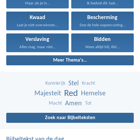
Maar als je in...
Ik bedoel dit: laat...
Kwaad
Bescherming
Laat je niet overwinnen...
Doe de hele wapenrusting...
Verslaving
Bidden
Alles mag, maar niet...
Wees altijd blij. Bid...
Meer Thema's...
Stel
Koninkrijk
Kracht
Red
Majesteit
Hemelse
Amen
Macht
Tot
Zoek naar Bijbelteksten
Bijbeltekst van de dag