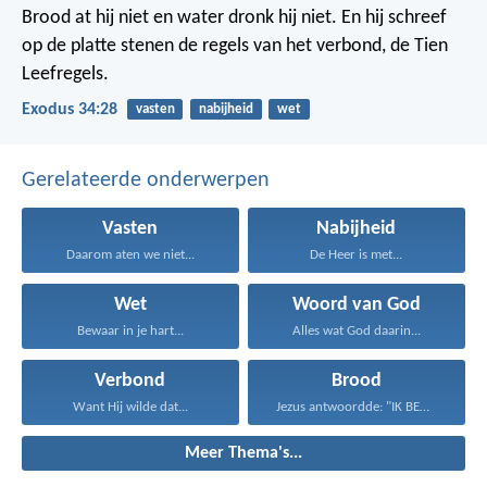
Brood at hij niet en water dronk hij niet. En hij schreef
op de platte stenen de regels van het verbond, de Tien
Leefregels.
Exodus 34:28
vasten
nabijheid
wet
Gerelateerde onderwerpen
Vasten
Nabijheid
Daarom aten we niet...
De Heer is met...
Wet
Woord van God
Bewaar in je hart...
Alles wat God daarin...
Verbond
Brood
Want Hij wilde dat...
Jezus antwoordde: "IK BEN...
Meer Thema's...