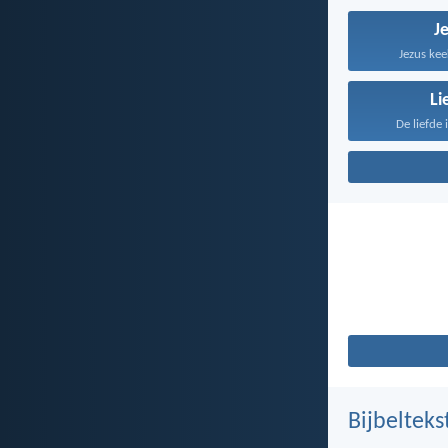
J
Jezus kee
Li
De liefde 
Bijbelteks