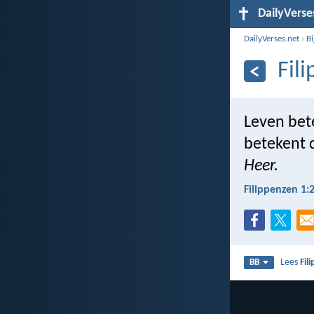
DailyVerse
DailyVerses.net
›
B
Fil
Leven bete
betekent d
Heer.
Filippenzen 1:
Lees
Fil
BB