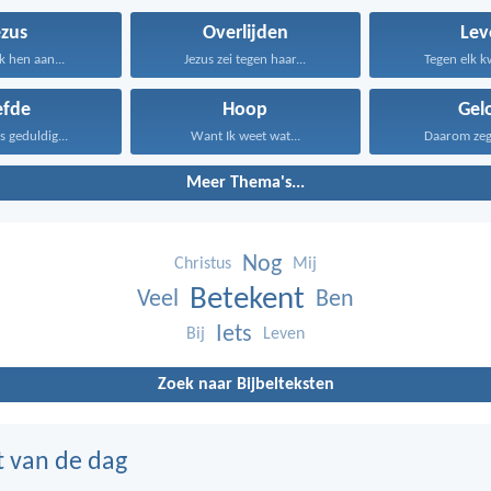
ezus
Overlijden
Lev
k hen aan...
Jezus zei tegen haar...
Tegen elk kw
efde
Hoop
Gel
is geduldig...
Want Ik weet wat...
Daarom zeg I
Meer Thema's...
Nog
Christus
Mij
Betekent
Veel
Ben
Iets
Bij
Leven
Zoek naar Bijbelteksten
t van de dag