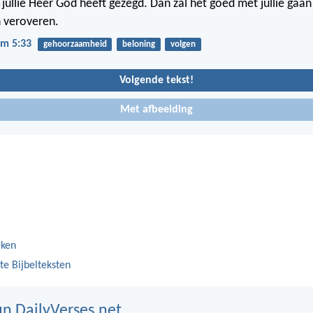
jullie Heer God heeft gezegd. Dan zal het goed met jullie gaan 
n veroveren.
m 5:33
gehoorzaamheid
beloning
volgen
Volgende tekst!
Met afbeelding
eken
te Bijbelteksten
n DailyVerses.net