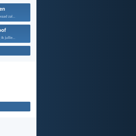
en
aad zal...
oof
k jullie...