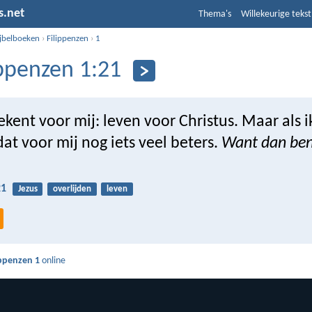
s.net
Thema's
Willekeurige tekst
ijbelboeken
›
Filippenzen
›
1
ippenzen 1:21
kent voor mij: leven voor Christus. Maar als ik
at voor mij nog iets veel beters.
Want dan ben 
21
Jezus
overlijden
leven
ippenzen 1
online