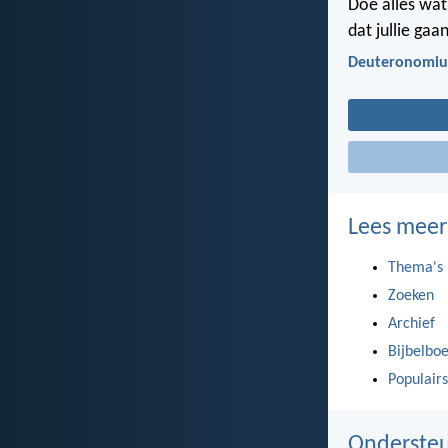
Doe alles wat 
dat jullie gaa
Deuteronomiu
Lees meer
Thema's
Zoeken
Archief
Bijbelbo
Populairs
Ondersteu