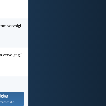
arom vervolgt
 vervolgt gij
lging
mensen die...