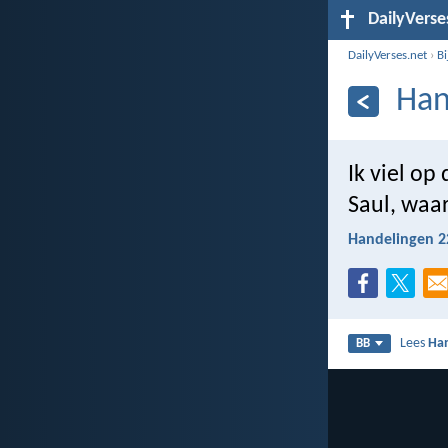
DailyVerse
DailyVerses.net
›
B
Han
Ik viel op
Saul, waar
Handelingen 2
Lees
Han
BB