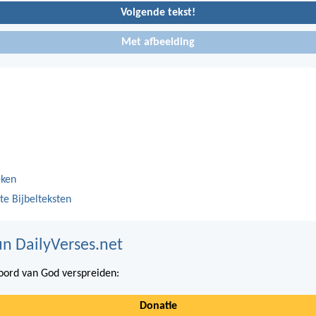
Volgende tekst!
Met afbeelding
eken
te Bijbelteksten
n DailyVerses.net
ord van God verspreiden:
Donatie