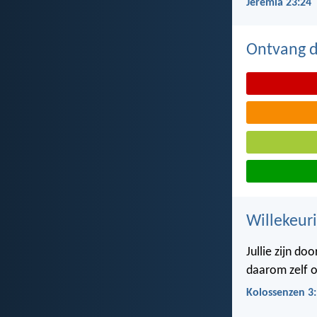
Jeremia 23:24
Ontvang de
Willekeuri
Jullie zijn do
daarom zelf o
Kolossenzen 3