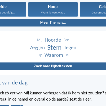
efde
Hoop
Gel
is geduldig...
Want Ik weet wat...
Daarom zeg I
Meer Thema's...
Hoorde
Mij
Een
Stem
Zeggen
Tegen
Waarom
Op
Je
Zoek naar Bijbelteksten
t van de dag
ich zó
ver van Mij
kunnen verbergen dat Ik hem niet zou zien? 
veral in de hemel en overal op de aarde? zegt de Heer.