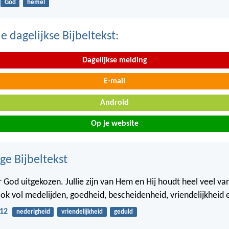
God
hemel
 dagelijkse Bijbeltekst:
Dagelijkse melding
E-mail
Android
Op je website
ge Bijbeltekst
or God uitgekozen. Jullie zijn van Hem en Hij houdt heel veel van
ok vol medelijden, goedheid, bescheidenheid, vriendelijkheid 
:12
nederigheid
vriendelijkheid
geduld