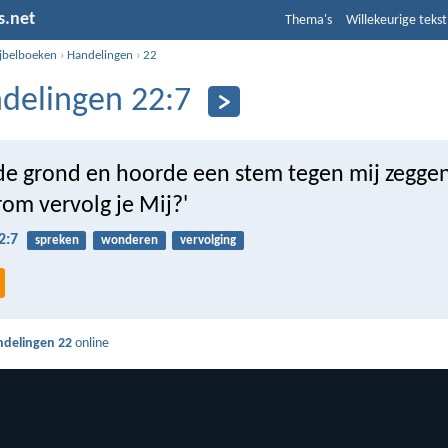
s.net
Thema's
Willekeurige tekst
ijbelboeken
›
Handelingen
›
22
delingen 22:7
 de grond en hoorde een stem tegen mij zeggen:
om vervolg je Mij?'
2:7
spreken
wonderen
vervolging
delingen 22
online