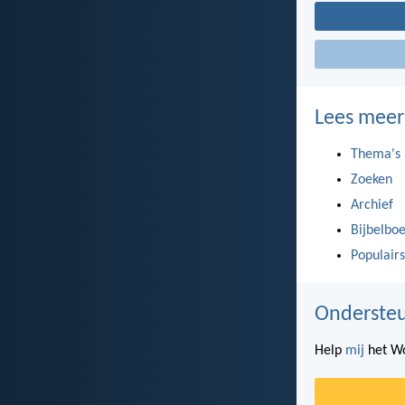
Lees meer
Thema's
Zoeken
Archief
Bijbelbo
Populairs
Ondersteu
Help
mij
het Wo