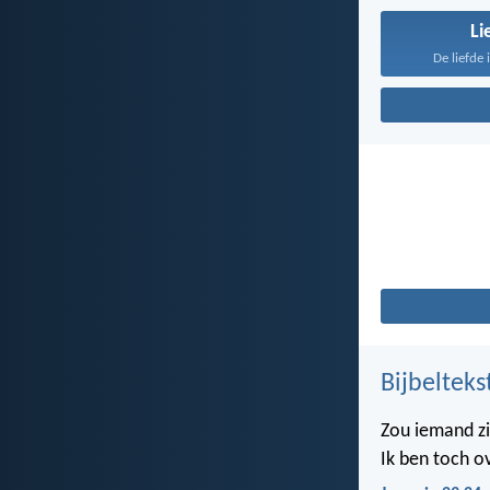
Li
De liefde 
Bijbelteks
Zou iemand z
Ik ben toch o