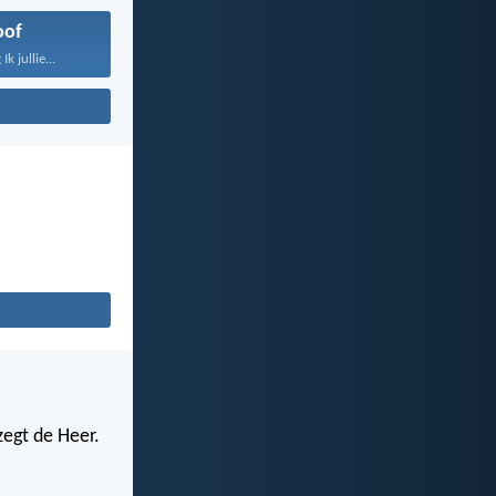
oof
k jullie...
zegt de Heer.