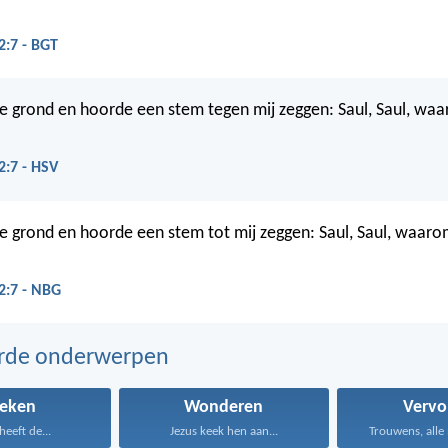
2:7 - BGT
 de grond en hoorde een stem tegen mij zeggen: Saul, Saul, wa
2:7 - HSV
 de grond en hoorde een stem tot mij zeggen: Saul, Saul, waarom
2:7 - NBG
erde onderwerpen
reken
Wonderen
Vervo
heeft de...
Jezus keek hen aan...
Trouwens, alle 