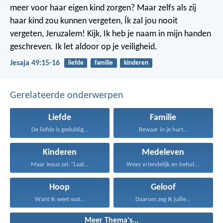
meer voor haar eigen kind zorgen?
Maar zelfs als zíj
haar kind zou kunnen vergeten,
Ík zal jou nooit
vergeten, Jeruzalem!
Kijk, Ik heb je naam in mijn handen
geschreven.
Ik let aldoor op je veiligheid.
Jesaja 49:15-16
liefde
familie
kinderen
Gerelateerde onderwerpen
Liefde
Familie
De liefde is geduldig...
Bewaar in je hart...
Kinderen
Medeleven
Maar Jezus zei: "Laat...
Wees vriendelijk en behulpzaam...
Hoop
Geloof
Want Ik weet wat...
Daarom zeg Ik jullie...
Meer Thema's...