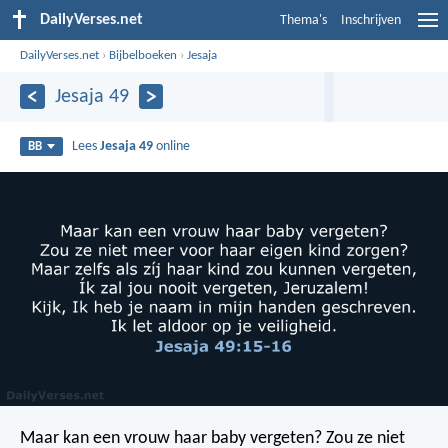
DailyVerses.net
Thema's
Inschrijven
DailyVerses.net
›
Bijbelboeken
›
Jesaja
Jesaja 49
Lees
Jesaja 49
online
BB
Maar kan een vrouw haar baby vergeten?
Zou ze niet