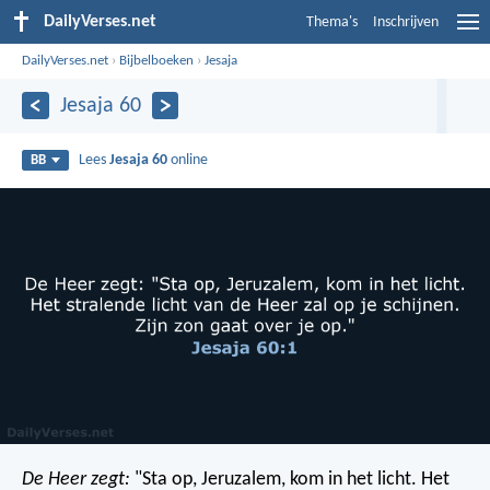
DailyVerses.net
Thema's
Inschrijven
DailyVerses.net
›
Bijbelboeken
›
Jesaja
Jesaja 60
Lees
Jesaja 60
online
BB
De Heer zegt:
"Sta op, Jeruzalem, kom in het licht.
Het