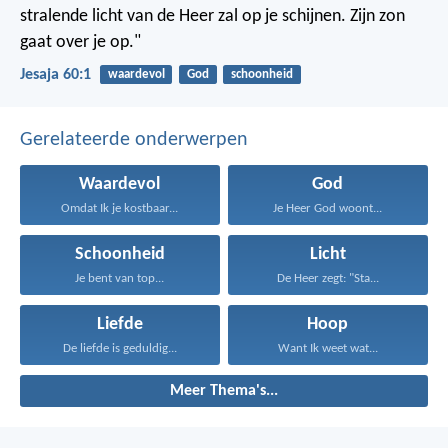
stralende licht van de Heer zal op je schijnen.
Zijn zon
gaat over je op."
Jesaja 60:1
waardevol
God
schoonheid
Gerelateerde onderwerpen
Waardevol
God
Omdat Ik je kostbaar...
Je Heer God woont...
Schoonheid
Licht
Je bent van top...
De Heer zegt: "Sta...
Liefde
Hoop
De liefde is geduldig...
Want Ik weet wat...
Meer Thema's...