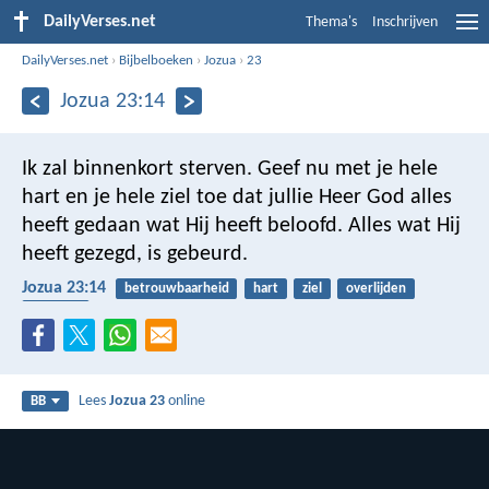
DailyVerses.net
Thema's
Inschrijven
DailyVerses.net
›
Bijbelboeken
›
Jozua
›
23
Jozua 23:14
Ik zal binnenkort sterven. Geef nu met je hele
hart en je hele ziel toe dat jullie Heer God alles
heeft gedaan wat Hij heeft beloofd. Alles wat Hij
heeft gezegd, is gebeurd.
Jozua 23:14
betrouwbaarheid
hart
ziel
overlijden
beloften
Lees
Jozua 23
online
BB