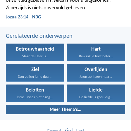
onvervuld gebleven is. Alles is voor u uitgekomen.
Zijnerzijds is niets onvervuld gebleven.
Jozua 23:14 - NBG
Gerelateerde onderwerpen
Betrouwbaarheid
Hart
Maar de Heer is...
Bewaak je hart beter...
Ziel
Overlijden
Dan zullen jullie daar...
Jezus zei tegen haar...
Beloften
Liefde
Israël, wees niet bang...
De liefde is geduldig...
Meer Thema's...