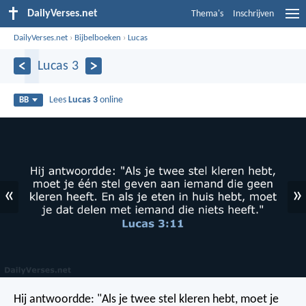
DailyVerses.net
Thema's
Inschrijven
DailyVerses.net
›
Bijbelboeken
›
Lucas
Lucas 3
Lees
Lucas 3
online
BB
«
»
Hij antwoordde: "Als je twee stel kleren hebt, moet je