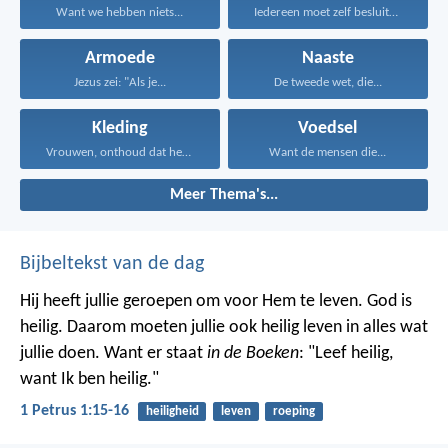
Want we hebben niets...
Iedereen moet zelf besluiten...
Armoede
Naaste
Jezus zei: "Als je...
De tweede wet, die...
Kleding
Voedsel
Vrouwen, onthoud dat het...
Want de mensen die...
Meer Thema's...
Bijbeltekst van de dag
Hij heeft jullie geroepen om voor Hem te leven. God is
heilig. Daarom moeten jullie ook heilig leven in alles wat
jullie doen. Want er staat
in de Boeken
: "Leef heilig,
want Ik ben heilig."
1 Petrus 1:15-16
heiligheid
leven
roeping