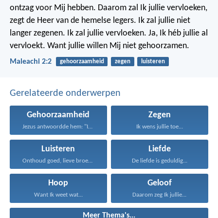
ontzag voor Mij hebben. Daarom zal Ik jullie vervloeken,
zegt de Heer van de hemelse legers. Ik zal jullie niet
langer zegenen. Ik zal jullie vervloeken. Ja, Ik héb jullie al
vervloekt. Want jullie willen Mij niet gehoorzamen.
Maleachi 2:2
gehoorzaamheid
zegen
luisteren
Gerelateerde onderwerpen
Gehoorzaamheid
Zegen
Jezus antwoordde hem: "Iemand...
Ik wens jullie toe...
Luisteren
Liefde
Onthoud goed, lieve broeders...
De liefde is geduldig...
Hoop
Geloof
Want Ik weet wat...
Daarom zeg Ik jullie...
Meer Thema's...