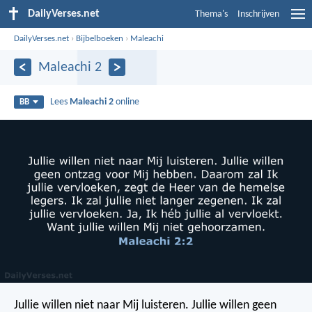
DailyVerses.net
Thema's
Inschrijven
DailyVerses.net
›
Bijbelboeken
›
Maleachi
Maleachi 2
Lees
Maleachi 2
online
BB
Jullie willen niet naar Mij luisteren. Jullie willen geen