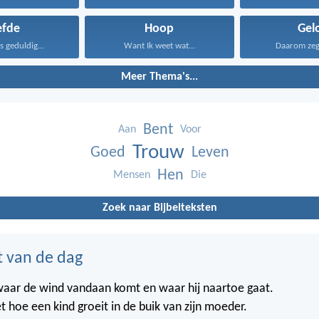
efde
Hoop
Gel
is geduldig...
Want Ik weet wat...
Daarom zeg I
Meer Thema's...
Bent
Aan
Voor
Trouw
Goed
Leven
Hen
Mensen
Die
Zoek naar Bijbelteksten
t van de dag
waar de wind vandaan komt en waar hij naartoe gaat.
t hoe een kind groeit in de buik van zijn moeder.