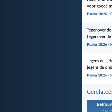
voor goede m
Psalm 18:26 - 
Tegenover de 
tegenover de
Psalm 18:26 - 
Jegens de get
jegens de onbe
Psalm 18:26 -
Gerelate
Betrou
Maar de