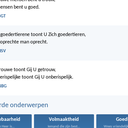
ensen bent u goed.
BGT
goedertierene toont U Zich goedertieren,
 oprechte man oprecht.
HSV
rouwe toont Gij U getrouw,
rispelijke toont Gij U onberispelijk.
 NBG
erde onderwerpen
wbaarheid
Volmaaktheid
Goed
 Heer is...
Iemand die zijn best...