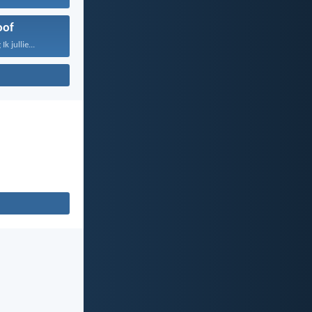
oof
k jullie...