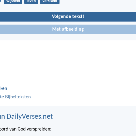
6
wijsheid
leven
verstand
Volgende tekst!
Met afbeelding
eken
te Bijbelteksten
n DailyVerses.net
ord van God verspreiden: