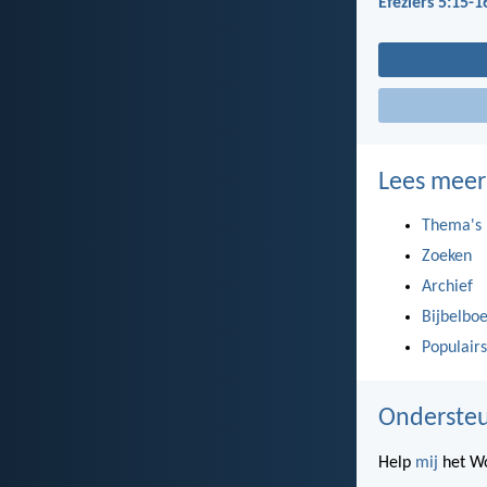
Efeziërs 5:15-1
Lees meer
Thema's
Zoeken
Archief
Bijbelbo
Populairs
Ondersteu
Help
mij
het Wo