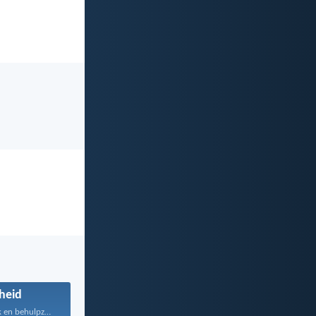
heid
Wees vriendelijk en behulpzaam...