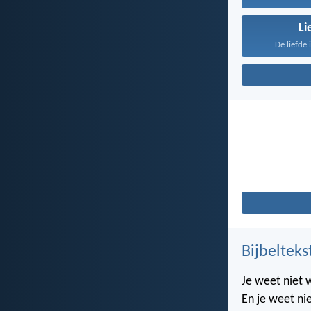
Li
De liefde 
Bijbelteks
Je weet niet 
En je weet nie