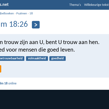
s.net
Thema's
Willekeurige tekst
ijbelboeken
›
Psalmen
›
18
lm 18:26
n trouw zijn aan U, bent U trouw aan hen.
ed voor mensen die goed leven.
betrouwbaarheid
volmaaktheid
goedheid
lm 18
online