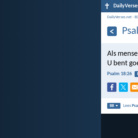
DailyVerse
DailyVerses.net
›
B
Psa
Als mense
U bent go
Psalm 18:26
Lees
Psa
BB