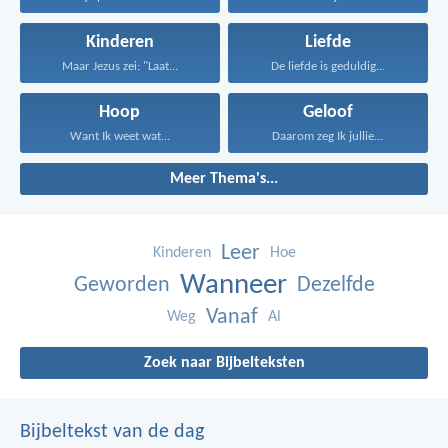
Kinderen
Liefde
Maar Jezus zei: "Laat...
De liefde is geduldig...
Hoop
Geloof
Want Ik weet wat...
Daarom zeg Ik jullie...
Meer Thema's...
Leer
Kinderen
Hoe
Wanneer
Geworden
Dezelfde
Vanaf
Weg
Al
Zoek naar Bijbelteksten
Bijbeltekst van de dag