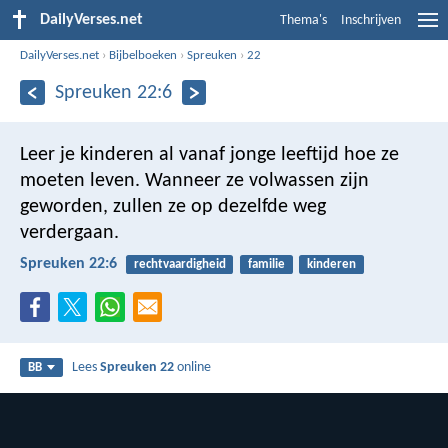
DailyVerses.net
Thema's
Inschrijven
DailyVerses.net
›
Bijbelboeken
›
Spreuken
›
22
Spreuken 22:6
Leer je kinderen al vanaf jonge leeftijd hoe ze
moeten leven.
Wanneer ze volwassen zijn
geworden, zullen ze op dezelfde weg
verdergaan.
Spreuken 22:6
rechtvaardigheid
familie
kinderen
Lees
Spreuken 22
online
BB