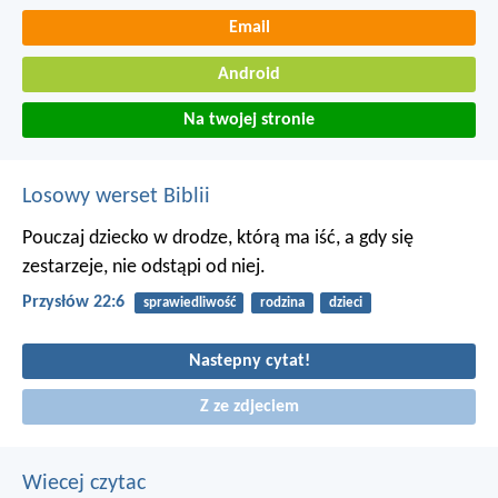
Email
Android
Na twojej stronie
Losowy werset Biblii
Pouczaj dziecko w drodze, którą ma iść,
a gdy się
zestarzeje, nie odstąpi od niej.
Przysłów 22:6
sprawiedliwość
rodzina
dzieci
Nastepny cytat!
Z ze zdjeciem
Wiecej czytac