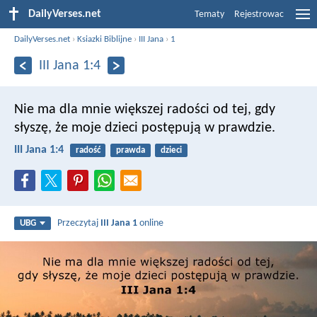
DailyVerses.net
Tematy
Rejestrowac
DailyVerses.net
›
Ksiazki Biblijne
›
III Jana
›
1
III Jana 1:4
Nie ma dla mnie większej radości od tej, gdy
słyszę, że moje dzieci postępują w prawdzie.
III Jana 1:4
radość
prawda
dzieci
Przeczytaj
III Jana 1
online
UBG