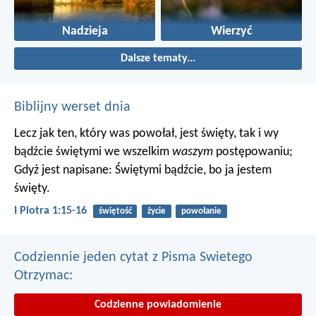
Nadzieja
Wierzyć
Dalsze tematy...
Biblijny werset dnia
Lecz jak ten, który was powołał, jest święty, tak i wy
bądźcie świętymi we wszelkim
waszym
postępowaniu;
Gdyż jest napisane: Świętymi bądźcie, bo ja jestem
święty.
I Piotra 1:15-16
świętość
życie
powołanie
Codziennie jeden cytat z Pisma Swietego
Otrzymac:
Codzienne powiadomienie