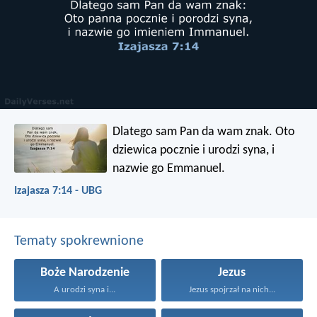
Dlatego sam Pan da wam znak. Oto
dziewica pocznie i urodzi syna, i
nazwie go Emmanuel.
Izajasza 7:14 - UBG
Tematy spokrewnione
Boże Narodzenie
Jezus
A urodzi syna i...
Jezus spojrzał na nich...