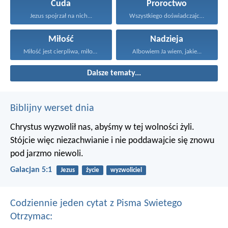
Cuda
Proroctwo
Jezus spojrzał na nich...
Wszystkiego doświadczajcie, co dobre...
Miłość
Nadzieja
Miłość jest cierpliwa, miłość...
Albowiem Ja wiem, jakie...
Dalsze tematy...
Biblijny werset dnia
Chrystus wyzwolił nas, abyśmy w tej wolności żyli.
Stójcie więc niezachwianie i nie poddawajcie się znowu
pod jarzmo niewoli.
Galacjan 5:1
Jezus
życie
wyzwoliciel
Codziennie jeden cytat z Pisma Swietego
Otrzymac: