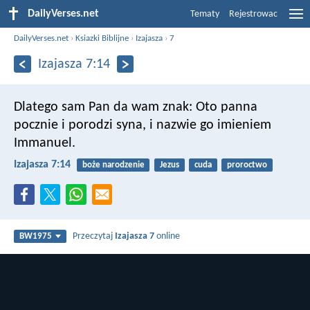
DailyVerses.net
Tematy
Rejestrowac
DailyVerses.net
›
Ksiazki Biblijne
›
Izajasza
›
7
Izajasza 7:14
Dlatego sam Pan da wam znak:
Oto panna
pocznie i porodzi syna,
i nazwie go imieniem
Immanuel.
Izajasza 7:14
boże narodzenie
Jezus
cuda
proroctwo
Przeczytaj
Izajasza 7
online
BW1975