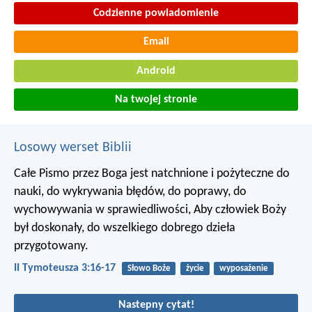
Codzienne powiadomienie
Email
Android
Na twojej stronie
Losowy werset Biblii
Całe Pismo przez Boga jest natchnione i pożyteczne do
nauki, do wykrywania błędów, do poprawy, do
wychowywania w sprawiedliwości, Aby człowiek Boży
był doskonały, do wszelkiego dobrego dzieła
przygotowany.
II Tymoteusza 3:16-17
Słowo Boże
życie
wyposażenie
Nastepny cytat!