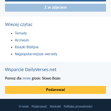
Z ze zdjeciem
Wiecej czytac
Tematy
Arciwum
Ksiazki Biblijne
Najpopularniejsze wersety
Wsparcie DailyVerses.net
Pomoz dla
mnie
glosic Slowo Boze:
Podarować
O mnie
Podarować
Kontakt
Polityka prywatności