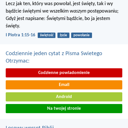
Lecz jak ten, który was powołał, jest święty, tak i wy
bądźcie świętymi we wszelkim
waszym
postępowaniu;
Gdyż jest napisane: Świętymi bądźcie, bo ja jestem
święty.
I Piotra 1:15-16
świętość
życie
powołanie
Codziennie jeden cytat z Pisma Swietego
Otrzymac:
Codzienne powiadomienie
Email
Android
Na twojej stronie