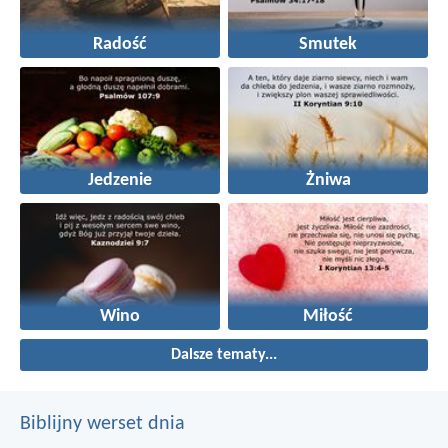
Radość
Smutek
Jedzenie
Żniwa
Wino
Miłość
Dalsze tematy...
Biblijny werset dnia