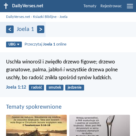
DailyVerses.net
Tematy
Rejestrowac
DailyVerses.net
›
Ksiazki Biblijne
›
Joela
Joela 1
Przeczytaj
Joela 1
online
UBG
Uschła winorośl i zwiędło drzewo figowe;
drzewo
granatowe, palma, jabłoń
i
wszystkie drzewa polne
uschły,
bo radość znikła spośród synów ludzkich.
Joela 1:12
radość
smutek
jedzenie
Tematy spokrewnione