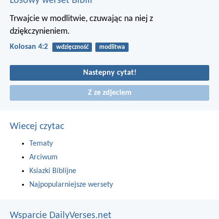
Losowy werset Biblii
Trwajcie w modlitwie, czuwając na niej z
dziękczynieniem.
Kolosan 4:2
wdzięczność
modlitwa
Nastepny cytat!
Z ze zdjeciem
Wiecej czytac
Tematy
Arciwum
Ksiazki Biblijne
Najpopularniejsze wersety
Wsparcie DailyVerses.net