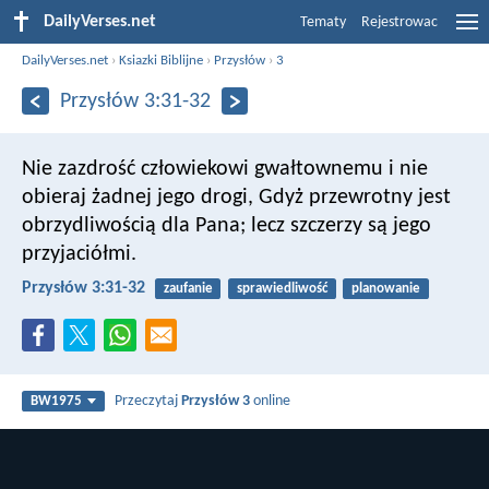
DailyVerses.net
Tematy
Rejestrowac
DailyVerses.net
›
Ksiazki Biblijne
›
Przysłów
›
3
Przysłów 3:31-32
Nie zazdrość człowiekowi gwałtownemu
i nie
obieraj żadnej jego drogi,
Gdyż przewrotny jest
obrzydliwością dla Pana;
lecz szczerzy są jego
przyjaciółmi.
Przysłów 3:31-32
zaufanie
sprawiedliwość
planowanie
Przeczytaj
Przysłów 3
online
BW1975