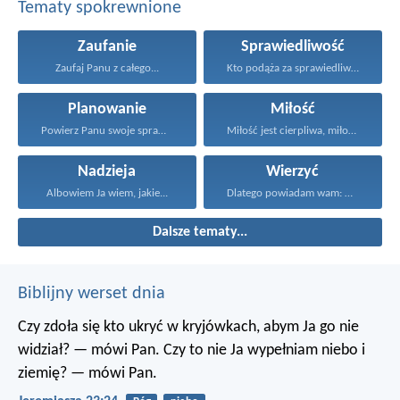
Tematy spokrewnione
Zaufanie
Sprawiedliwość
Zaufaj Panu z całego...
Kto podąża za sprawiedliwością...
Planowanie
Miłość
Powierz Panu swoje sprawy...
Miłość jest cierpliwa, miłość...
Nadzieja
Wierzyć
Albowiem Ja wiem, jakie...
Dlatego powiadam wam: Wszystko...
Dalsze tematy...
Biblijny werset dnia
Czy zdoła się kto ukryć w kryjówkach, abym Ja go nie
widział? — mówi Pan.
Czy to nie Ja wypełniam niebo i
ziemię? — mówi Pan.