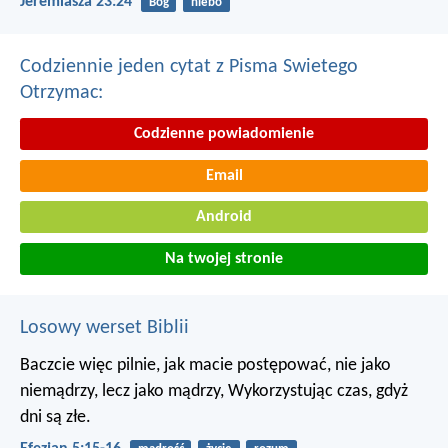
Jeremiasza 23:24
Bóg
niebo
Codziennie jeden cytat z Pisma Swietego
Otrzymac:
Codzienne powiadomienie
Email
Android
Na twojej stronie
Losowy werset Biblii
Baczcie więc pilnie, jak macie postępować, nie jako
niemądrzy, lecz jako mądrzy,
Wykorzystując czas, gdyż
dni są złe.