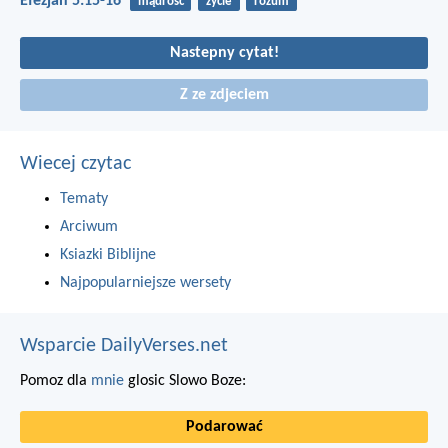
Efezjan 5:15-16
mądrość
życie
rozum
Nastepny cytat!
Z ze zdjeciem
Wiecej czytac
Tematy
Arciwum
Ksiazki Biblijne
Najpopularniejsze wersety
Wsparcie DailyVerses.net
Pomoz dla
mnie
glosic Slowo Boze:
Podarować