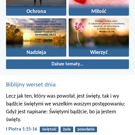
Ochrona
Miłość
Nadzieja
Wierzyć
Dalsze tematy...
Biblijny werset dnia
Lecz jak ten, który was powołał, jest święty, tak i wy
bądźcie świętymi we wszelkim
waszym
postępowaniu;
Gdyż jest napisane: Świętymi bądźcie, bo ja jestem
święty.
I Piotra 1:15-16
świętość
życie
powołanie