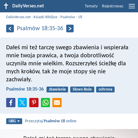
DailyVerses.net
Tematy
Rejestrowac
DailyVerses.net
›
Ksiazki Biblijne
›
Psalmów
›
18
Psalmów 18:35-36
Dałeś mi też tarczę swego zbawienia
i wspierała
mnie twoja prawica,
a twoja dobrotliwość
uczyniła mnie wielkim.
Rozszerzyłeś ścieżkę dla
mych kroków,
tak że moje stopy się nie
zachwiały.
Psalmów 18:35-36
zbawienie
Słowo Boże
ochrona
Przeczytaj
Psalmów 18
online
UBG