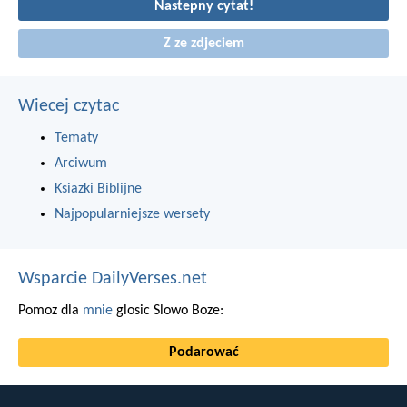
Nastepny cytat!
Z ze zdjeciem
Wiecej czytac
Tematy
Arciwum
Ksiazki Biblijne
Najpopularniejsze wersety
Wsparcie DailyVerses.net
Pomoz dla
mnie
glosic Slowo Boze:
Podarować