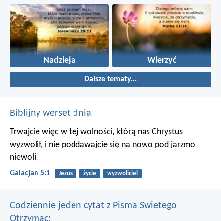
Nadzieja
Wierzyć
Dalsze tematy...
Biblijny werset dnia
Trwajcie więc w tej wolności, którą nas Chrystus
wyzwolił, i nie poddawajcie się na nowo pod jarzmo
niewoli.
Galacjan 5:1
Jezus
życie
wyzwoliciel
Codziennie jeden cytat z Pisma Swietego
Otrzymac: