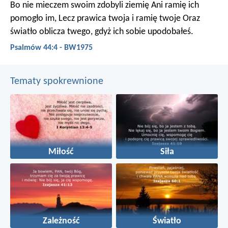
Bo nie mieczem swoim zdobyli ziemię
Ani ramię ich
pomogło im,
Lecz prawica twoja i ramię twoje
Oraz
światło oblicza twego, gdyż ich sobie upodobałeś.
Psalmów 44:4 - BW1975
Tematy spokrewnione
Miłość
Siła
Zależność
Światło