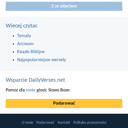
Z ze zdjeciem
Wiecej czytac
Tematy
Arciwum
Ksiazki Biblijne
Najpopularniejsze wersety
Wsparcie DailyVerses.net
Pomoz dla
mnie
glosic Slowo Boze:
Podarować
O mnie
Podarować
Kontakt
Polityka prywatności