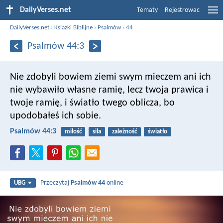
DailyVerses.net
Tematy
Rejestrowac
DailyVerses.net
›
Ksiazki Biblijne
›
Psalmów
›
44
Psalmów 44:3
Nie zdobyli bowiem ziemi swym mieczem
ani ich
nie wybawiło własne ramię,
lecz twoja prawica i
twoje ramię,
i światło twego oblicza, bo
upodobałeś ich sobie.
Psalmów 44:3
miłość
siła
zależność
światło
Przeczytaj
Psalmów 44
online
UBG