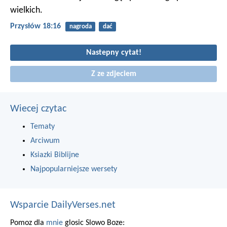
wielkich.
Przysłów 18:16
nagroda
dać
Nastepny cytat!
Z ze zdjeciem
Wiecej czytac
Tematy
Arciwum
Ksiazki Biblijne
Najpopularniejsze wersety
Wsparcie DailyVerses.net
Pomoz dla
mnie
glosic Slowo Boze: