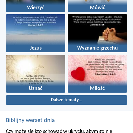
Wierzyć
Mówić
Jezus
Wyznanie grzechu
Uznać
Miłość
Dalsze tematy...
Biblijny werset dnia
Czy może się kto schować w ukryciu, abym go nie