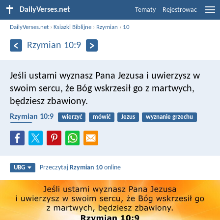
DailyVerses.net
Tematy
Rejestrowac
DailyVerses.net
›
Ksiazki Biblijne
›
Rzymian
›
10
Rzymian 10:9
Jeśli ustami wyznasz Pana Jezusa i uwierzysz w
swoim sercu, że Bóg wskrzesił go z martwych,
będziesz zbawiony.
Rzymian 10:9
wierzyć
mówić
Jezus
wyznanie grzechu
uznać
Przeczytaj
Rzymian 10
online
UBG