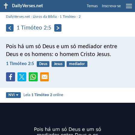
DailyVerses.net
Temas
Inscreva-se
DailyVerses.net
›
Livros da Bíblia
›
1 Timóteo
›
2
1 Timóteo 2:5
Pois há um só Deus e um só mediador entre
Deus e os homens: o homem Cristo Jesus.
1 Timóteo 2:5
Deus
Jesus
mediador
Leia
1 Timóteo 2
online
NVI