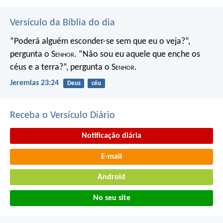
Versículo da Bíblia do dia
“Poderá alguém esconder-se
sem que eu o veja?”,
pergunta o S
enhor
.
“Não sou eu aquele que enche os
céus e a terra?”,
pergunta o S
enhor
.
Jeremias 23:24
Deus
céu
Receba o Versículo Diário
Notificação diária
E-mail
Android
No seu site