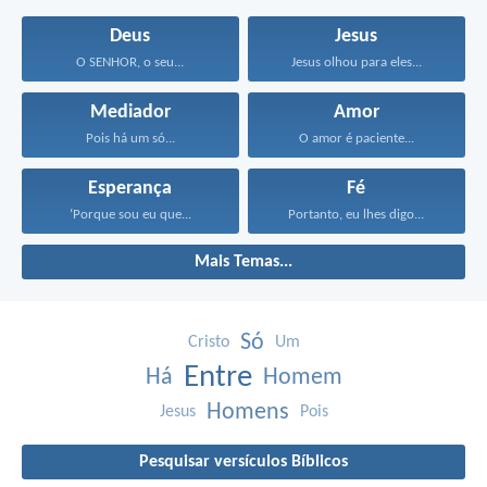
Deus
Jesus
O SENHOR, o seu...
Jesus olhou para eles...
Mediador
Amor
Pois há um só...
O amor é paciente...
Esperança
Fé
‘Porque sou eu que...
Portanto, eu lhes digo...
Mais Temas...
Só
Cristo
Um
Entre
Há
Homem
Homens
Jesus
Pois
Pesquisar versículos Bíblicos