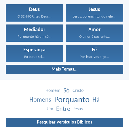
Deus
Jesus
O SENHOR, teu Deus...
Jesus, porém, fitando neles...
Mediador
Amor
Porquanto há um só...
O amor é paciente...
Esperança
Fé
Eu é que sei...
Por isso, vos digo...
Mais Temas...
Só
Homem
Cristo
Porquanto
Homens
Há
Entre
Um
Jesus
Pesquisar versículos Bíblicos