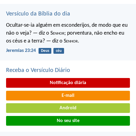
Versículo da Bíblia do dia
Ocultar-se-ia alguém em esconderijos, de modo que eu
não o veja? — diz o S
enhor
; porventura, não encho eu
os céus e a terra? — diz o S
enhor
.
Jeremias 23:24
Deus
céu
Receba o Versículo Diário
Notificação diária
E-mail
Android
No seu site