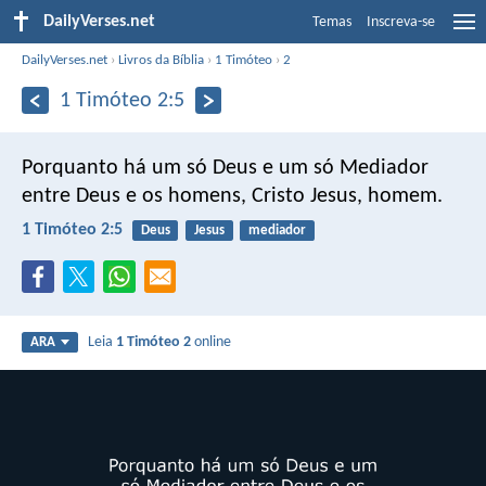
DailyVerses.net
Temas
Inscreva-se
DailyVerses.net
›
Livros da Bíblia
›
1 Timóteo
›
2
1 Timóteo 2:5
Porquanto há um só Deus e um só Mediador
entre Deus e os homens, Cristo Jesus, homem.
1 Timóteo 2:5
Deus
Jesus
mediador
Leia
1 Timóteo 2
online
ARA