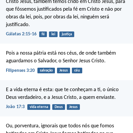
Cristo Jesus, também temos crido em Cristo Jesus, para
que fôssemos justificados pela fé em Cristo e não por
obras da lei, pois, por obras da lei, ninguém será
justificado.
Gálatas 2:15-16
fé
lei
justiça
Pois a nossa pátria está nos céus, de onde também
aguardamos o Salvador, o Senhor Jesus Cristo.
Filipenses 3:20
salvação
Jesus
céu
E a vida eterna é esta: que te conheçam a ti, o único
Deus verdadeiro, e a Jesus Cristo, a quem enviaste.
João 17:3
vida eterna
Deus
Jesus
Ou, porventura, ignorais que todos nós que fomos