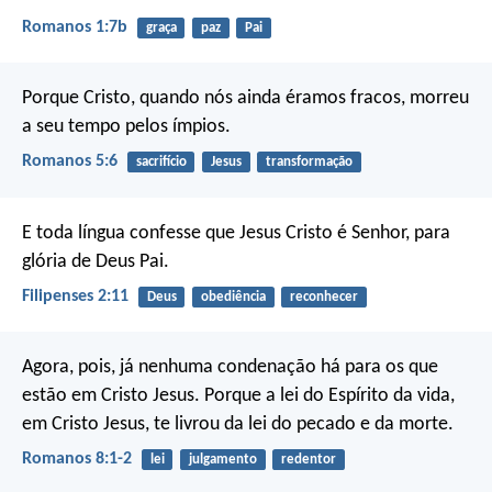
Romanos 1:7b
graça
paz
Pai
Porque Cristo, quando nós ainda éramos fracos, morreu
a seu tempo pelos ímpios.
Romanos 5:6
sacrifício
Jesus
transformação
E toda língua confesse que Jesus Cristo é Senhor, para
glória de Deus Pai.
Filipenses 2:11
Deus
obediência
reconhecer
Agora, pois, já nenhuma condenação há para os que
estão em Cristo Jesus. Porque a lei do Espírito da vida,
em Cristo Jesus, te livrou da lei do pecado e da morte.
Romanos 8:1-2
lei
julgamento
redentor