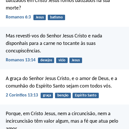
batizados em Cristo Jesus fomos batizados na sua
morte?
Romanos 6:3
Jesus
batismo
Mas revesti-vos do Senhor Jesus Cristo e nada
disponhais para a carne no tocante às suas
concupiscências.
Romanos 13:14
desejos
vício
Jesus
A graça do Senhor Jesus Cristo, e o amor de Deus, e a
comunhão do Espírito Santo sejam com todos vós.
2 Coríntios 13:13
graça
benção
Espírito Santo
Porque, em Cristo Jesus, nem a circuncisão, nem a
incircuncisão têm valor algum, mas a fé que atua pelo
amor.