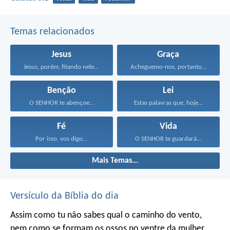
Temas relacionados
Jesus
Graça
Jesus, porém, fitando neles...
Acheguemo-nos, portanto, confiadamente, junto...
Benção
Lei
O SENHOR te abençoe...
Estas palavras que, hoje...
Fé
Vida
Por isso, vos digo...
O SENHOR te guardará...
Mais Temas...
Versículo da Bíblia do dia
Assim como tu não sabes qual o caminho do vento,
nem como se formam os ossos no ventre da mulher