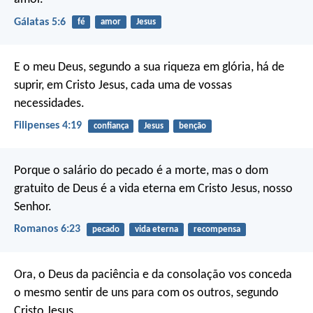
Gálatas 5:6
fé
amor
Jesus
E o meu Deus, segundo a sua riqueza em glória, há de
suprir, em Cristo Jesus, cada uma de vossas
necessidades.
Filipenses 4:19
confiança
Jesus
benção
Porque o salário do pecado é a morte, mas o dom
gratuito de Deus é a vida eterna em Cristo Jesus, nosso
Senhor.
Romanos 6:23
pecado
vida eterna
recompensa
Ora, o Deus da paciência e da consolação vos conceda
o mesmo sentir de uns para com os outros, segundo
Cristo Jesus.