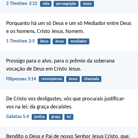
2 Timóteo 3:12
vida
perseguição
Jesus
Porquanto há um só Deus e um só Mediador entre Deus
e os homens, Cristo Jesus, homem.
1 Timóteo 2:5
Deus
Jesus
mediador
Prossigo para o alvo, para o prêmio da soberana
vocação de Deus em Cristo Jesus.
Filipenses 3:14
recompensa
Jesus
chamada
De Cristo vos desligastes, vós que procurais justificar-
vos na lei; da graça decaístes.
Gálatas 5:4
justiça
graça
lei
Bendito o Deus e Pai de nosso Senhor Jesus Cristo, que,