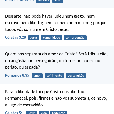
Messias
Jesus
Dessarte, não pode haver judeu nem grego; nem
escravo nem liberto; nem homem nem mulher; porque
todos vós sois um em Cristo Jesus.
Gálatas 3:28
Jesus
comunidade
compreensão
Quem nos separará do amor de Cristo? Será tribulação,
ou angústia, ou perseguição, ou fome, ou nudez, ou
perigo, ou espada?
Romanos 8:35
amor
sofrimento
perseguição
Para a liberdade foi que Cristo nos libertou.
Permanecei, pois, firmes e não vos submetais, de novo,
a jugo de escravidão.
Gálatas 5:1
Jesus
vida
redentor