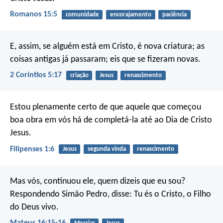
Romanos 15:5
comunidade
encorajamento
paciência
E, assim, se alguém está em Cristo, é nova criatura; as
coisas antigas já passaram; eis que se fizeram novas.
2 Coríntios 5:17
criação
Jesus
renascimento
Estou plenamente certo de que aquele que começou
boa obra em vós há de completá-la até ao Dia de Cristo
Jesus.
Filipenses 1:6
Jesus
segunda vinda
renascimento
Mas vós, continuou ele, quem dizeis que eu sou?
Respondendo Simão Pedro, disse: Tu és o Cristo, o Filho
do Deus vivo.
Mateus 16:15-16