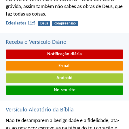
grávida, assim também não sabes as obras de Deus, que
faz todas as coisas.
Eclesiastes 11:5
Deus
compreensão
Receba o Versículo Diário
Notificação diária
E-mail
Android
No seu site
Versículo Aleatório da Bíblia
Não te desamparem a benignidade e a fidelidade;
ata-
as ao pescoço;
escreve-as na tábua do teu coração
e