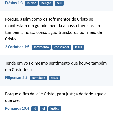
Efésios 1:3
louvor
benção
céu
Porque, assim como os sofrimentos de Cristo se
manifestam em grande medida a nosso favor, assim
também a nossa consolação transborda por meio de
Cristo.
2 Coríntios 1:5
sofrimento
consolador
Jesus
Tende em vós o mesmo sentimento que houve também
em Cristo Jesus.
Filipenses 2:5
santidade
Jesus
Porque o fim da lei é Cristo, para justiça de todo aquele
que crê.
Romanos 10:4
fé
lei
justiça