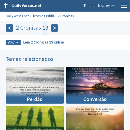
DailyVerses.net
Temas
Inscreva-se
DailyVerses.net
›
Livros da Bíblia
›
2 Crônicas
2 Crônicas 13
Leia
2 Crônicas 13
online
ARC
Temas relacionados
Perdão
Conversão