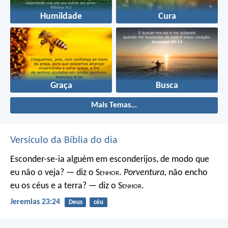
Humildade
Cura
Graça
Busca
Mais Temas...
Versículo da Bíblia do dia
Esconder-se-ia alguém em esconderijos, de modo que
eu não o veja? — diz o S
enhor
.
Porventura,
não encho
eu os céus e a terra? — diz o S
enhor
.
Jeremias 23:24
Deus
céu