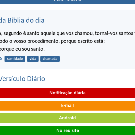
da Bíblia do dia
o, segundo é santo aquele que vos chamou, tornai-vos santo
do o vosso procedimento, porque escrito está:
porque eu sou santo.
6
santidade
vida
chamada
ersículo Diário
Notificação diária
E-mail
Android
No seu site