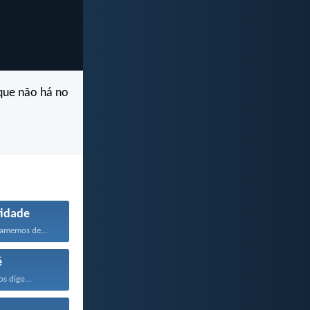
que não há no
idade
 amemos de...
é
os digo...