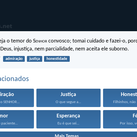
seja o temor do S
enhor
convosco; tomai cuidado e fazei-o, por
 Deus, injustiça, nem parcialidade, nem aceita ele suborno.
7
admiração
justiça
honestidade
acionados
iração
Justiça
Honest
o SENHOR...
O que segue a...
Filhinhos, não
mor
Esperança
F
 paciente...
Eu é que sei...
Por isso, v
Mais Temas...