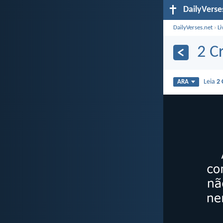
DailyVerse
DailyVerses.net
›
Li
2 C
Leia
2 
ARA