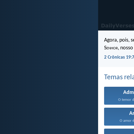
Agora, pois, 
S
enhor
, nosso
2 Crônicas 19:
Temas rel
Adm
O temor d
A
O amor é