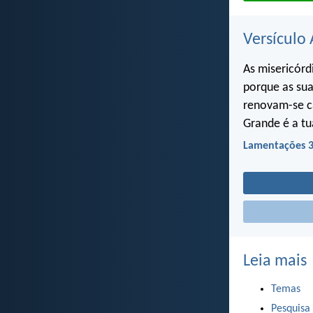
Versículo 
As misericórd
porque as sua
renovam-se 
Grande é a tu
Lamentações 3
Leia mais
Temas
Pesquisa