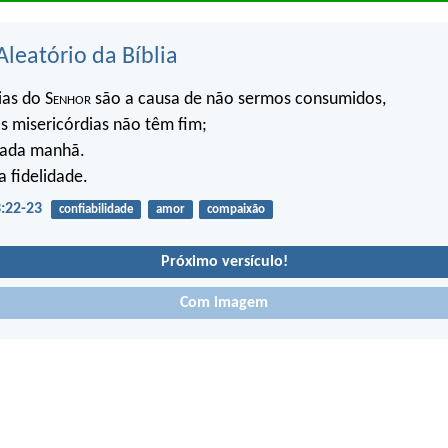
Aleatório da Bíblia
ias do S
enhor
são a causa de não sermos consumidos,
s misericórdias não têm fim;
cada manhã.
a fidelidade.
:22-23
confiabilidade
amor
compaixão
Próximo versículo!
Com imagem