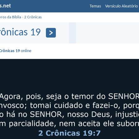
s.net
Temas
Versículo Aleatório
vros da Bíblia
›
2 Crônicas
rônicas 19
Crônicas 19
online