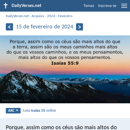
DailyVerses.net
Temas
Inscreva-se
DailyVerses.net
›
Arquivo
›
2024
›
Fevereiro
15 de fevereiro de 2024
Leia
Isaías 55
online
ARC
Porque, assim
como
os céus são mais altos do