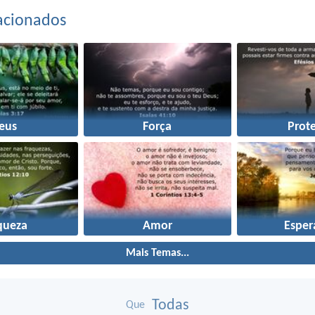
acionados
eus
Força
Prot
queza
Amor
Esper
Mais Temas...
Todas
Que