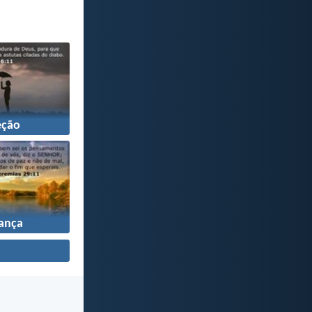
eção
ança