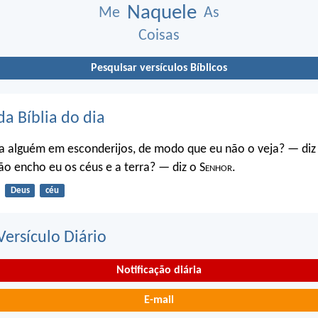
Naquele
Me
As
Coisas
Pesquisar versículos Bíblicos
da Bíblia do dia
a alguém em esconderijos, de modo que eu não o veja? — diz
o encho eu os céus e a terra? — diz o S
enhor
.
Deus
céu
ersículo Diário
Notificação diária
E-mail