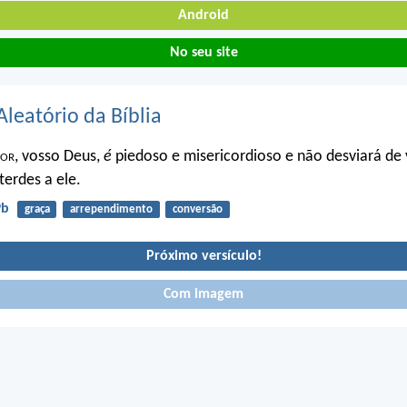
Android
No seu site
Aleatório da Bíblia
hor
, vosso Deus,
é
piedoso e misericordioso e não desviará de 
terdes a ele.
9b
graça
arrependimento
conversão
Próximo versículo!
Com imagem