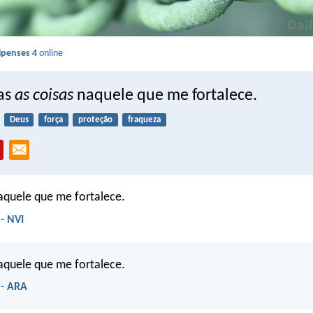
lipenses 4
online
as
as coisas
naquele que me fortalece.
Deus
força
proteção
fraqueza
aquele que me fortalece.
 - NVI
aquele que me fortalece.
 - ARA