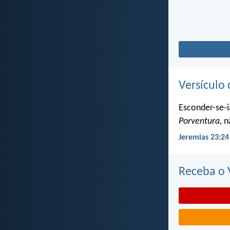
Versículo 
Esconder-se-i
Porventura,
nã
Jeremias 23:24
Receba o V