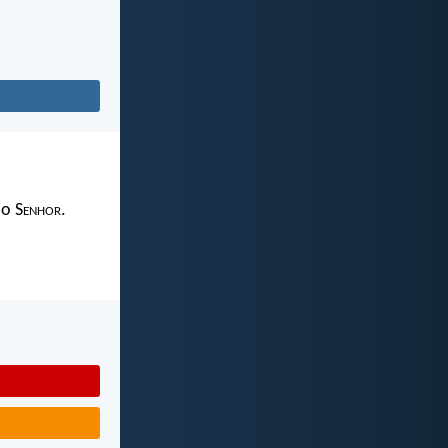
 o S
enhor
.