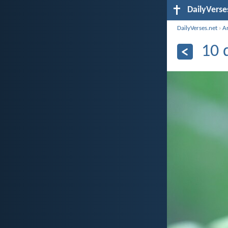
DailyVerse
DailyVerses.net
›
A
10 