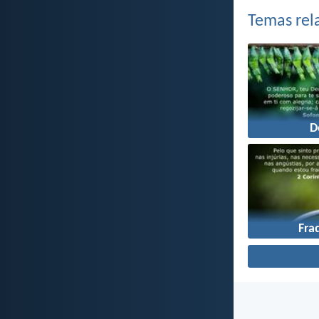
Temas rel
D
Fra