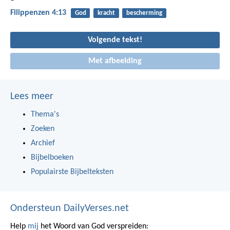
Filippenzen 4:13
God
kracht
bescherming
Volgende tekst!
Met afbeelding
Lees meer
Thema's
Zoeken
Archief
Bijbelboeken
Populairste Bijbelteksten
Ondersteun DailyVerses.net
Help
mij
het Woord van God verspreiden: