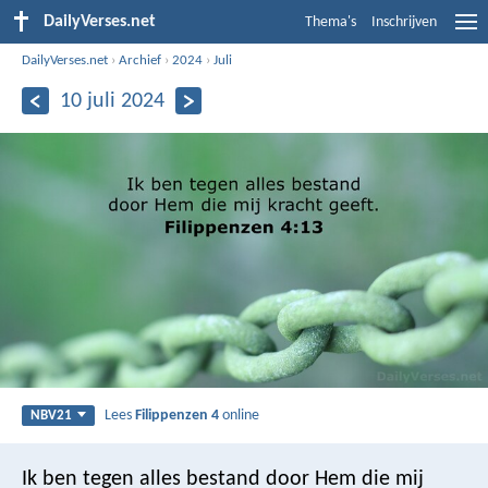
DailyVerses.net
Thema's
Inschrijven
DailyVerses.net
›
Archief
›
2024
›
Juli
10 juli 2024
Lees
Filippenzen 4
online
NBV21
Ik ben tegen alles bestand door Hem die mij