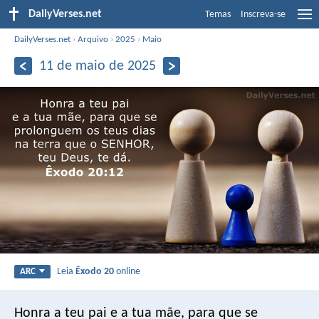
DailyVerses.net
Temas
Inscreva-se
DailyVerses.net
›
Arquivo
›
2025
›
Maio
11 de maio de 2025
Leia
Êxodo 20
online
ARC
Honra a teu pai e a tua mãe, para que se