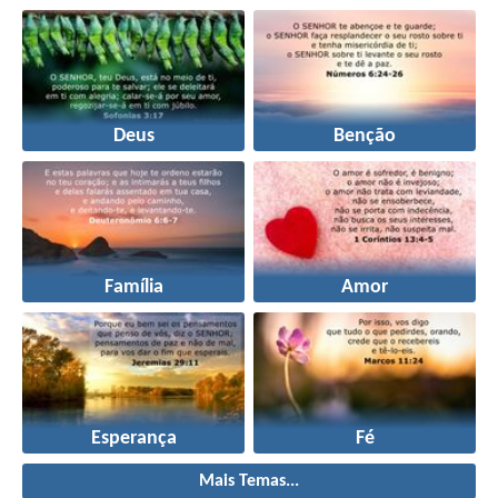
Deus
Benção
Família
Amor
Esperança
Fé
Mais Temas...