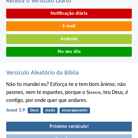
Receba o Versículo Diário
Notificação diária
E-mail
Android
No seu site
Versículo Aleatório da Bíblia
Não to mandei eu? Esforça-te e tem bom ânimo; não
pasmes, nem te espantes, porque o S
enhor
, teu Deus,
é
contigo, por onde quer que andares.
Josué 1:9
Deus
medo
encorajamento
Próximo versículo!