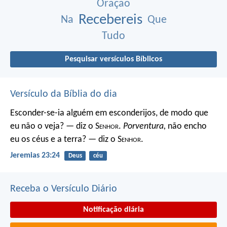
Oração
Recebereis
Na
Que
Tudo
Pesquisar versículos Bíblicos
Versículo da Bíblia do dia
Esconder-se-ia alguém em esconderijos, de modo que
eu não o veja? — diz o S
enhor
.
Porventura,
não encho
eu os céus e a terra? — diz o S
enhor
.
Jeremias 23:24
Deus
céu
Receba o Versículo Diário
Notificação diária