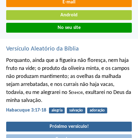
E-mail
Android
No seu site
Versículo Aleatório da Bíblia
Porquanto, ainda que a figueira não floresça,
nem haja
fruto na vide;
o produto da oliveira minta,
e os campos
não produzam mantimento;
as ovelhas da malhada
sejam arrebatadas,
e nos currais não haja vacas,
todavia, eu me alegrarei no S
enhor
,
exultarei no Deus da
minha salvação.
Habacuque 3:17-18
alegria
salvação
adoração
Próximo versículo!