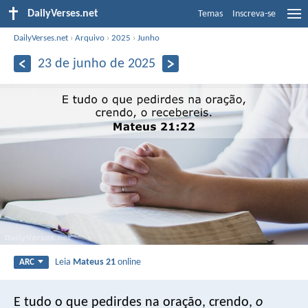
DailyVerses.net
Temas
Inscreva-se
DailyVerses.net
›
Arquivo
›
2025
›
Junho
23 de junho de 2025
Leia
Mateus 21
online
ARC
E tudo o que pedirdes na oração, crendo,
o