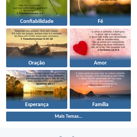
Confiabilidade
Fé
Oração
Amor
Esperança
Família
Mais Temas...