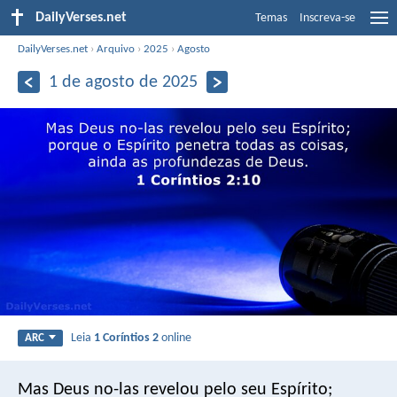
DailyVerses.net
Temas
Inscreva-se
DailyVerses.net
›
Arquivo
›
2025
›
Agosto
1 de agosto de 2025
Leia
1 Coríntios 2
online
ARC
Mas Deus no-las revelou pelo seu Espírito;