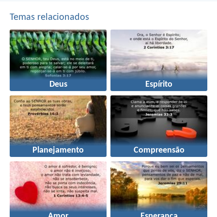
Temas relacionados
Deus
Espírito
Planejamento
Compreensão
Amor
Esperança