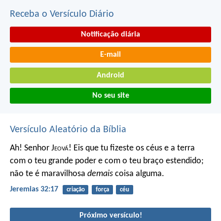
Receba o Versículo Diário
Notificação diária
E-mail
Android
No seu site
Versículo Aleatório da Bíblia
Ah! Senhor J
eová
! Eis que tu fizeste os céus e a terra
com o teu grande poder e com o teu braço estendido;
não te é maravilhosa
demais
coisa alguma.
Jeremias 32:17
criação
força
céu
Próximo versículo!