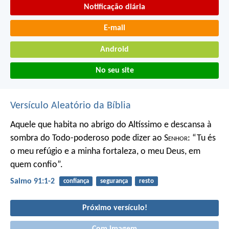
Notificação diária
E-mail
Android
No seu site
Versículo Aleatório da Bíblia
Aquele que habita no abrigo do Altíssimo
e descansa à
sombra do Todo-poderoso
pode dizer ao S
enhor
:
“Tu és
o meu refúgio e a minha fortaleza,
o meu Deus, em
quem confio”.
Salmo 91:1-2
confiança
segurança
resto
Próximo versículo!