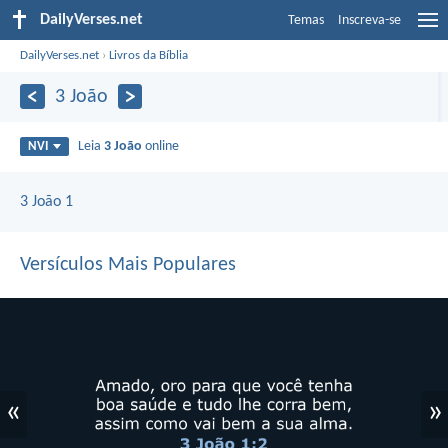
DailyVerses.net
Temas
Inscreva-se
DailyVerses.net
›
Livros da Bíblia
3 João
Leia
3 João
online
NVI
3 João 1
Versículos Mais Populares
«
»