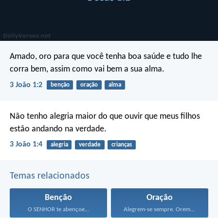
Amado, oro para que você tenha boa saúde e tudo lhe
corra bem, assim como vai bem a sua alma.
3 João 1:2
benção
oração
alma
Não tenho alegria maior do que ouvir que meus filhos
estão andando na verdade.
3 João 1:4
alegria
verdade
crianças
Temas relacionados
Benção
Oração
O SENHOR te abençoe...
Alegrem-se sempre. Orem continuamente...