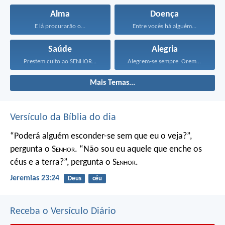
Alma
Doença
E lá procurarão o...
Entre vocês há alguém...
Saúde
Alegria
Prestem culto ao SENHOR...
Alegrem-se sempre. Orem continuamente...
Mais Temas...
Versículo da Bíblia do dia
“Poderá alguém esconder-se
sem que eu o veja?”,
pergunta o S
enhor
.
“Não sou eu aquele que enche os
céus e a terra?”,
pergunta o S
enhor
.
Jeremias 23:24
Deus
céu
Receba o Versículo Diário