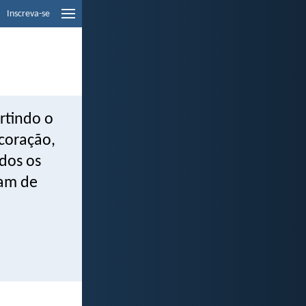
Inscreva-se
rtindo o
coração,
dos os
iam de