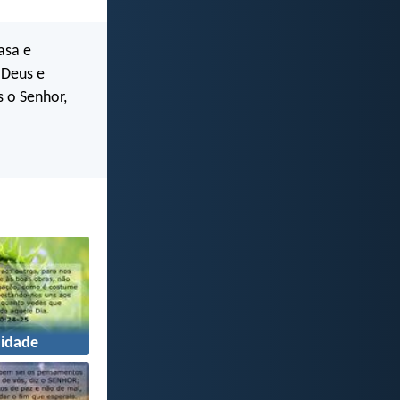
asa e
 Deus e
 o Senhor,
idade