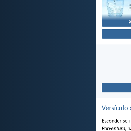
Versículo 
Esconder-se-i
Porventura,
nã