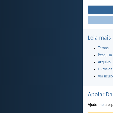
Leia mais
Temas
Pesquisa
Arquivo
Livros da
Versícul
Apoiar Da
Ajude-
me
a esp