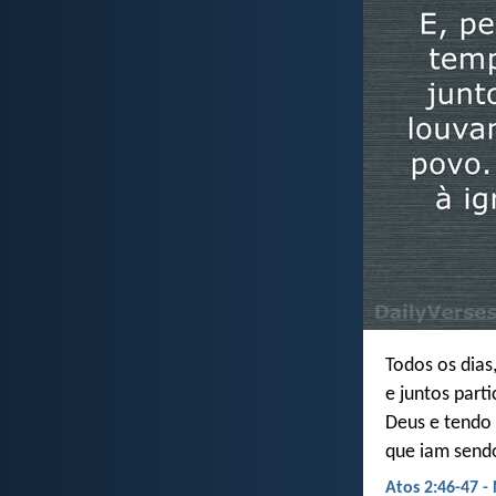
Todos os dias
e juntos part
Deus e tendo 
que iam sendo
Atos 2:46-47 -