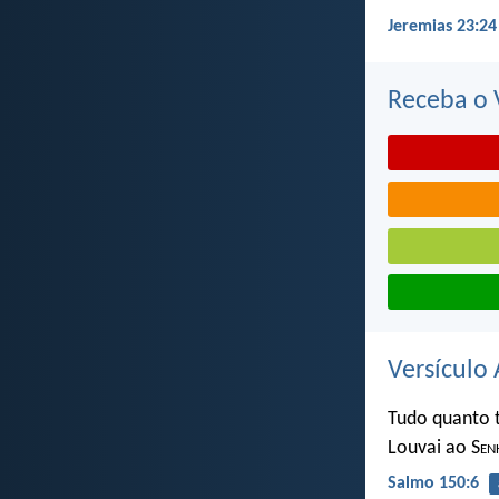
Jeremias 23:24
Receba o V
Versículo 
Tudo quanto 
Louvai ao S
en
Salmo 150:6