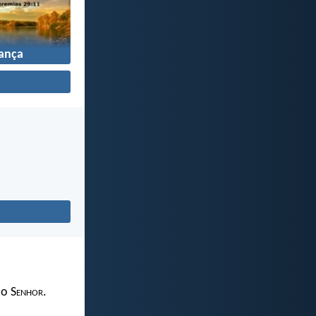
ança
 o S
enhor
.