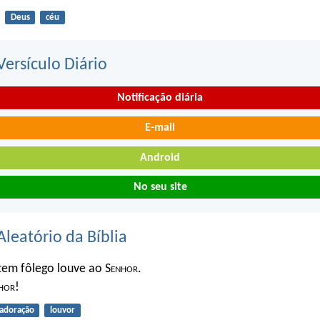
Deus
céu
ersículo Diário
Notificação diária
E-mail
Android
No seu site
Aleatório da Bíblia
tem fôlego louve ao S
enhor
.
hor
!
adoração
louvor