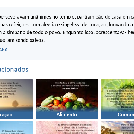
perseveravam unânimes no templo, partiam pão de casa em c
as refeições com alegria e singeleza de coração, louvando a
a simpatia de todo o povo. Enquanto isso, acrescentava-lhes
que iam sendo salvos.
 ARA
acionados
ração
Alimento
Comun