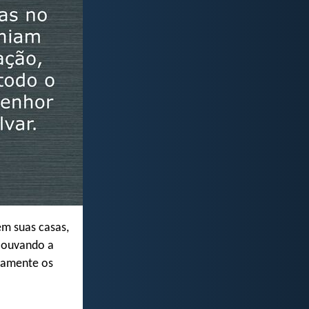
em suas casas,
 louvando a
riamente os