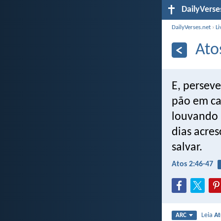
DailyVerse
DailyVerses.net
›
Li
Ato
E, persev
pão em ca
louvando 
dias acre
salvar.
Atos 2:46-47
Leia
At
ARC