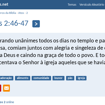
s.net
Temas
Versículo Aleatório
vros da Bíblia
›
Atos
›
2
s 2:46-47
erando unânimes todos os dias no templo e pa
sa, comiam juntos com alegria e singeleza de 
a Deus e caindo na graça de todo o povo. E to
scentava o Senhor à igreja aqueles que se hav
adoração
alimento
comunidade
louvor
pão
igreja
os 2
online