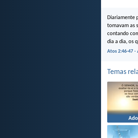
Diariamente 
tomavam as su
contando com 
dia a dia, os 
Atos 2:46-47 -
Temas rel
Ado