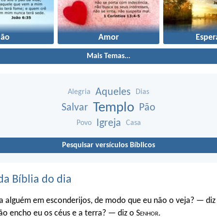
Pão
Amor
Esper
Mais Temas...
Aqueles
Alegria
Dias
Templo
Salvar
Pão
Igreja
Povo
Casa
Pesquisar versículos Bíblicos
da Bíblia do dia
a alguém em esconderijos, de modo que eu não o veja? — diz
o encho eu os céus e a terra? — diz o S
enhor
.