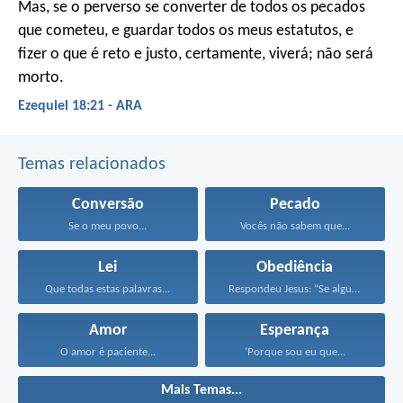
Mas, se o perverso se converter de todos os pecados
que cometeu, e guardar todos os meus estatutos, e
fizer o que é reto e justo, certamente, viverá; não será
morto.
Ezequiel 18:21 - ARA
Temas relacionados
Conversão
Pecado
Se o meu povo...
Vocês não sabem que...
Lei
Obediência
Que todas estas palavras...
Respondeu Jesus: “Se alguém...
Amor
Esperança
O amor é paciente...
‘Porque sou eu que...
Mais Temas...