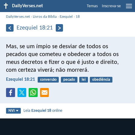
DailyVerses.net
Temas
Inscreva-se
DailyVerses.net
›
Livros da Bíblia
›
Ezequiel
›
18
Ezequiel 18:21
Mas, se um ímpio se desviar de todos os
pecados que cometeu e obedecer a todos os
meus decretos e fizer o que é justo e direito,
com certeza viverá; não morrerá.
Ezequiel 18:21
conversão
pecado
lei
obediência
Leia
Ezequiel 18
online
NVI