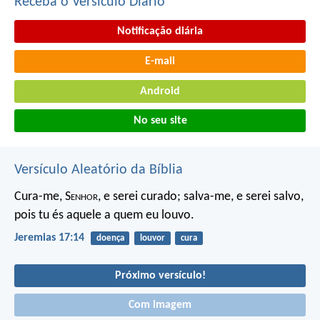
Receba o Versículo Diário
Notificação diária
E-mail
Android
No seu site
Versículo Aleatório da Bíblia
Cura-me, S
enhor
, e serei curado;
salva-me, e serei salvo,
pois tu és aquele a quem eu louvo.
Jeremias 17:14
doença
louvor
cura
Próximo versículo!
Com imagem